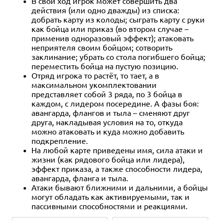
В свой ход игрок может совершить два
действия (или одно дважды) из списка:
добрать карту из колоды; сыграть карту с руки
как бойца или приказ (во втором случае –
применив одноразовый эффект); атаковать
неприятеля своим бойцом; сотворить
заклинание; убрать со стола погибшего бойца;
переместить бойца на пустую позицию.
Отряд игрока то растёт, то тает, а в
максимальном укомплектовании
представляет собой 3 ряда, по 3 бойца в
каждом, с лидером посередине. А фазы боя:
авангарда, флангов и тыла – сменяют друг
друга, накладывая условия на то, откуда
можно атаковать и куда можно добавить
подкрепление.
На любой карте приведены имя, сила атаки и
жизни (как рядового бойца или лидера),
эффект приказа, а также способности лидера,
авангарда, фланга и тыла.
Атаки бывают ближними и дальними, а бойцы
могут обладать как активируемыми, так и
пассивными способностями и реакциями.