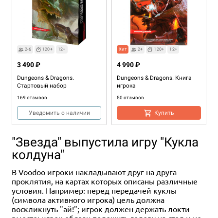
2-6
120+
12+
Хит
2+
120+
12+
3 490 ₽
4 990 ₽
Dungeons & Dragons.
Dungeons & Dragons. Книга
Стартовый набор
игрока
169 отзывов
50 отзывов
Уведомить о наличии
Купить
"Звезда" выпустила игру "Кукла
колдуна"
В Voodoo игроки накладывают друг на друга
проклятия, на картах которых описаны различные
условия. Например: перед передачей куклы
(символа активного игрока) цель должна
воскликнуть "ай!"; игрок должен держать локти
Хит
12+
12+
вместе; игрок обязан положить голову на стол и не