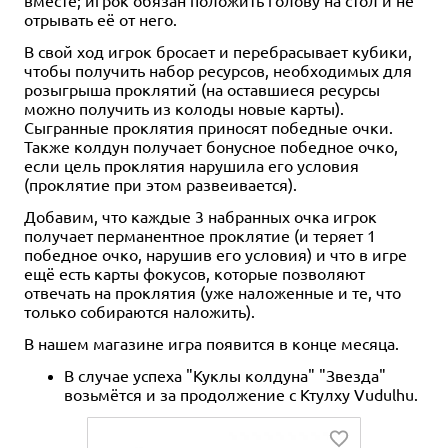
4 990 ₽
4 990 ₽
отрывать её от него.
Dungeons & Dragons.
Dungeons & Dragons:
В свой ход игрок бросает и перебрасывает кубики,
Руководство мастера
Энциклопедия чудовищ
чтобы получить набор ресурсов, необходимых для
подземелий
12 отзывов
розыгрыша проклятий (на оставшиеся ресурсы
25 отзывов
можно получить из колоды новые карты).
Уведомить о наличии
Сыгранные проклятия приносят победные очки.
Купить
Также колдун получает бонусное победное очко,
если цель проклятия нарушила его условия
(проклятие при этом развеивается).
Добавим, что каждые 3 набранных очка игрок
получает перманентное проклятие (и теряет 1
победное очко, нарушив его условия) и что в игре
ещё есть карты фокусов, которые позволяют
отвечать на проклятия (уже наложенные и те, что
только собираются наложить).
В нашем магазине игра появится в конце месяца.
В случае успеха "Куклы колдуна" "Звезда"
возьмётся и за продолжение с Ктулху Vudulhu.