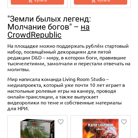
Купить
Купить
"Земли былых легенд:
Молчание богов" –
на
CrowdRepublic
На площадке можно поддержать рублём стартовый
набор, посвящённый декорациям для пятой
редакции D&D – миру, в котором боги, правившие
тысячелетиями, замолчали и перестали отвечать на
12+
Дополнение
16+
молитвы.
4 990 ₽
3 490 ₽
Мир написала команда Living Room Studio –
Pathfinder. НРИ. Вторая
Pathfinder. НРИ. Вторая
медиапроекта, который уже почти 10 лет играет в
редакция. Основная книга
редакция. Бестиарий
настольные ролевые игры на камеру, проводя
ведущего
5 отзывов
онлайн-трансляции, а также выпускает
3 отзыва
видеоролики по теме и собственные материалы
Купить
для НРИ.
Купить