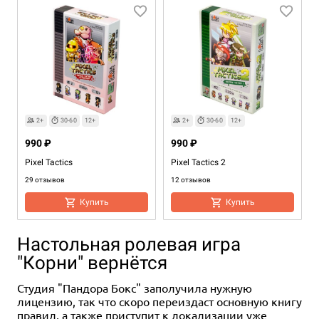
2+
30-60
12+
2+
30-60
12+
990 ₽
990 ₽
Pixel Tactics
Pixel Tactics 2
29 отзывов
12 отзывов
Купить
Купить
Настольная ролевая игра
"Корни" вернётся
Студия "Пандора Бокс" заполучила нужную
лицензию, так что скоро переиздаст основную книгу
правил, а также приступит к локализации уже