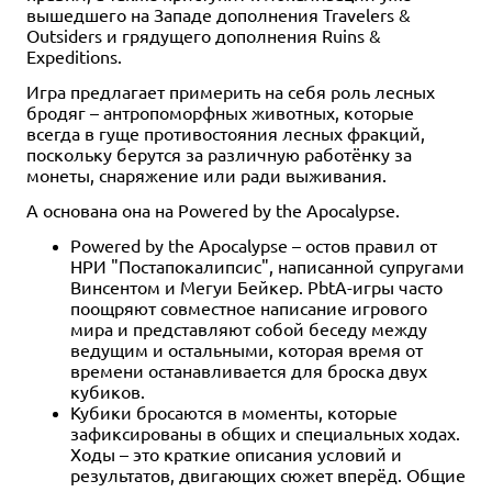
вышедшего на Западе дополнения Travelers &
Outsiders и грядущего дополнения Ruins &
2+
2
30-60
30-60
12+
12+
2
30+
12+
Expeditions.
990 ₽
990 ₽
990 ₽
Игра предлагает примерить на себя роль лесных
Pixel Tactics 3
Pixel Tactics 5
Pixel Tactics 4
бродяг – антропоморфных животных, которые
всегда в гуще противостояния лесных фракций,
2 отзыва
3 отзыва
6 отзывов
поскольку берутся за различную работёнку за
Уведомить о наличии
Уведомить о наличии
Уведомить о наличии
монеты, снаряжение или ради выживания.
А основана она на Powered by the Apocalypse.
Powered by the Apocalypse – остов правил от
НРИ "Постапокалипсис", написанной супругами
Винсентом и Мегуи Бейкер. PbtA-игры часто
поощряют совместное написание игрового
мира и представляют собой беседу между
ведущим и остальными, которая время от
времени останавливается для броска двух
кубиков.
Кубики бросаются в моменты, которые
зафиксированы в общих и специальных ходах.
Ходы – это краткие описания условий и
результатов, двигающих сюжет вперёд. Общие