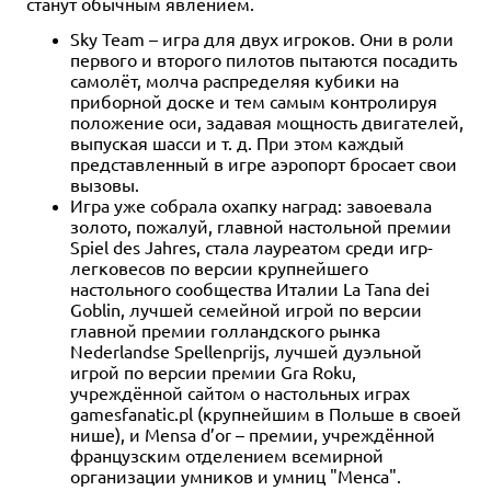
станут обычным явлением.
Sky Team – игра для двух игроков. Они в роли
первого и второго пилотов пытаются посадить
самолёт, молча распределяя кубики на
приборной доске и тем самым контролируя
положение оси, задавая мощность двигателей,
выпуская шасси и т. д. При этом каждый
представленный в игре аэропорт бросает свои
вызовы.
Игра уже собрала охапку наград: завоевала
золото, пожалуй, главной настольной премии
Spiel des Jahres, стала лауреатом среди игр-
легковесов по версии крупнейшего
настольного сообщества Италии La Tana dei
Goblin, лучшей семейной игрой по версии
главной премии голландского рынка
Nederlandse Spellenprijs, лучшей дуэльной
игрой по версии премии Gra Roku,
учреждённой сайтом о настольных играх
gamesfanatic.pl (крупнейшим в Польше в своей
нише), и Mensa d’or – премии, учреждённой
французским отделением всемирной
организации умников и умниц "Менса".