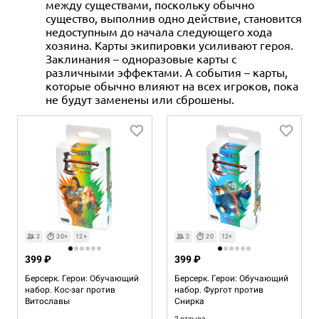
между существами, поскольку обычно
существо, выполнив одно действие, становится
недоступным до начала следующего хода
хозяина. Карты экипировки усиливают героя.
Заклинания – одноразовые карты с
различными эффектами. А события – карты,
которые обычно влияют на всех игроков, пока
не будут заменены или сброшены.
2
30+
12+
2
20
12+
399 ₽
399 ₽
Берсерк. Герои: Обучающий
Берсерк. Герои: Обучающий
набор. Кос-заг против
набор. Фургот против
Витославы
Снирка
2 отзыва