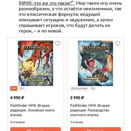
(НРИ): что же это такое?"
. Мир таких игр очень
разнообразен, а что остаётся неизменным, так
это классическая формула: ведущий
описывает ситуацию и окружение, а затем
спрашивает игроков, что будут делать их
герои, – и по новой.
Хит
16+
Дополнение
16+
4 990 ₽
2 990 ₽
Pathfinder. НРИ. Вторая
Pathfinder. НРИ. Вторая
редакция. Основная книга
редакция. Руководство
игрока
опытного игрока
5 отзывов
2 отзыва