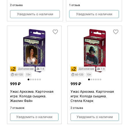
2 отзыва
1 отзыв
Уведомить о наличии
Уведомить о наличии
Дополнение
1-4
Дополнение
1-4
Дополнение
1-4
60-120
13+
60-120
13+
60-120
13+
999 ₽
999 ₽
999 ₽
Ужас Аркхэма. Карточная
Ужас Аркхэма. Карточная
Ужас Аркхэма. Карточная
игра: Колода сыщика.
игра: Колода сыщика.
игра: Колода сыщика.
Уинифред Хаббамок
Жаклин Файн
Стелла Кларк
1 отзыв
7 отзывов
2 отзыва
Купить
Уведомить о наличии
Уведомить о наличии