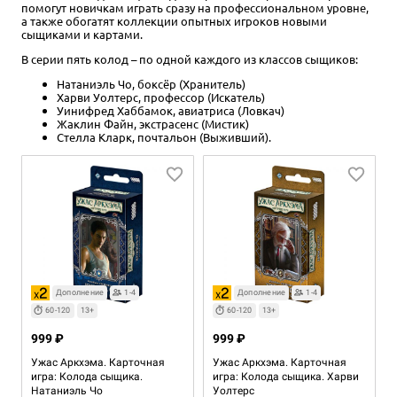
помогут новичкам играть сразу на профессиональном уровне,
а также обогатят коллекции опытных игроков новыми
сыщиками и картами.
В серии пять колод – по одной каждого из классов сыщиков:
Натаниэль Чо, боксёр (Хранитель)
Харви Уолтерс, профессор (Искатель)
Уинифред Хаббамок, авиатриса (Ловкач)
Жаклин Файн, экстрасенс (Мистик)
Стелла Кларк, почтальон (Выживший).
Дополнение
1-4
Дополнение
1-4
60-120
13+
60-120
13+
999 ₽
999 ₽
Ужас Аркхэма. Карточная
Ужас Аркхэма. Карточная
игра: Колода сыщика.
игра: Колода сыщика. Харви
Натаниэль Чо
Уолтерс