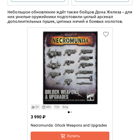
Небольшое обновление ждёт также бойцов Дома Железа – для
них умелые оружейники подготовили целый арсенал
дополнительных пушек, цепных мечей и боевых молотов.
12+
16+
Eng
1 875 ₽
1 650 ₽
Necromunda: House of Shadow
Necromunda: Delaque Gang
Dice Set
Tactics Cards
Уведомить о наличии
Уведомить о наличии
2+
60+
12+
Eng
3 990 ₽
Necromunda: Orlock Weapons and Upgrades
Купить