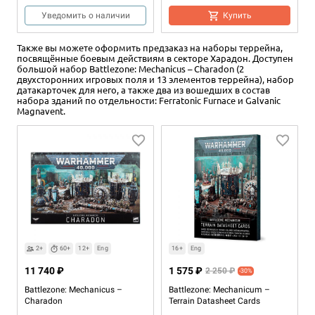
Уведомить о наличии
Купить
Также вы можете оформить предзаказ на наборы террейна,
посвящённые боевым действиям в секторе Харадон. Доступен
большой набор Battlezone: Mechanicus – Charadon (2
двухсторонних игровых поля и 13 элементов террейна), набор
датакарточек для него, а также два из вошедших в состав
набора зданий по отдельности: Ferratonic Furnace и Galvanic
Magnavent.
2+
60+
12+
Eng
5 990 ₽
Aestred Thurga Relinquant at
Arms
Купить
2+
60+
12+
Eng
16+
Eng
11 740 ₽
1 575 ₽
2 250 ₽
-30%
Battlezone: Mechanicus –
Battlezone: Mechanicum –
Charadon
Terrain Datasheet Cards