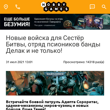
Новые войска для Сестёр
Битвы, отряд псиоников банды
Делак и не только!
31 июл 2021 13:01
Просмотрено: 14318 раз(а)
Встречайте боевой патруль Адепта Сороритас,
здания-механизмы миров-кузниц и новых
бойцов Дома Теней!