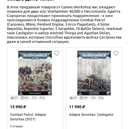
В этом предзаказе товаров от Games Workshop вас ожидают
новинки для двух игр: Warhammer 40,000 и Necromunda. Адепта
Сороритас продолжают принимать подкрепление – к ним
присоединяется боевое подразделение Combat Patrol
(Canoness, Rhino, Penitent Engine, 3 Arco-flagellants, 4 Sister
Repentia, Repentia Superior, 5 Seraphim, 10 Battle Sisters), тяжёлый
танк Castigator и набор Aestred Thurga and Agathae Dolan,
персонажи, которые способны вдохновить войска Сестринства
даже в самой отчаянной ситуации.
2+
60+
12+
Eng
2+
60+
12+
Eng
15 990 ₽
11 990 ₽
Combat Patrol: Adepta
Adepta Sororitas: Castigator
Sororitas (2021)
2 отзыва