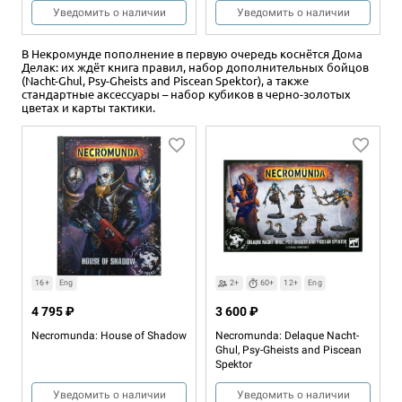
Уведомить о наличии
Уведомить о наличии
В Некромунде пополнение в первую очередь коснётся Дома
Делак: их ждёт книга правил, набор дополнительных бойцов
(Nacht-Ghul, Psy-Gheists and Piscean Spektor), а также
стандартные аксессуары – набор кубиков в черно-золотых
цветах и карты тактики.
2+
60+
12+
Eng
2+
60+
12+
Eng
4 565 ₽
9 990 ₽
Battlezone: Mechanicus –
Battlezone: Mechanicus –
Ferratonic Furnace
Galvanic Magnavent
16+
Eng
2+
60+
12+
Eng
Уведомить о наличии
Уведомить о наличии
4 795 ₽
3 600 ₽
Necromunda: House of Shadow
Necromunda: Delaque Nacht-
Ghul, Psy-Gheists and Piscean
Spektor
Уведомить о наличии
Уведомить о наличии