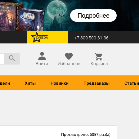
Подробнее
+7 800 500-31-36
перейти на Zvezda
Войти
Избранное
Корзина
дели
Хиты
Новинки
Предзаказы
Статьи
Просмотрено: 6057 раз(а)