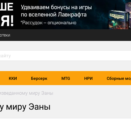
отеки
ККИ
Берсерк
MTG
НРИ
Сборные мо
еизведанному миру Эаны
у миру Эаны