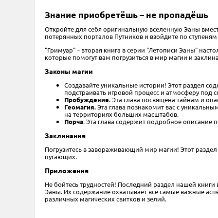
Знание приобретёшь – не пропадёшь
Откройте для себя оригинальную вселенную Эаны вмест
потерянных порталов Путников и взойдите по ступеням
"Гримуар" – вторая книга в серии "Летописи Эаны" насто
которые помогут вам погрузиться в мир магии и заклин
Законы магии
Создавайте уникальные истории! Этот раздел со
подстраивать игровой процесс и атмосферу под 
Пробуждение
. Эта глава посвящена тайнам и оп
Геомагия.
Эта глава познакомит вас с уникальны
на территориях больших масштабов.
Порча
. Эта глава содержит подробное описание 
Заклинания
Погрузитесь в завораживающий мир магии! Этот раздел
пугающих.
Приложения
Не бойтесь трудностей! Последний раздел нашей книги
Эаны. Их содержание охватывает все самые важные аспе
различных магических свитков и зелий.