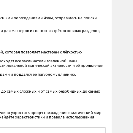
жасными порождениями Язвы, отправьтесь на поиски
 и для мастеров и состоит из трёх основных разделов,
, которая позволяет мастерам с лёгкостью
роходят все заклинатели вселенной Эаны.
сти локальной магической активности и её проявления
арами и поддался её пагубному влиянию.
х до самых сложных и от самых безобидных до самых
ельно упростить процесс вхождения в магический мир
 найдёте характеристики и правила использования