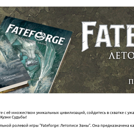
е с её множеством уникальных цивилизаций, сойдитесь в схватке с у
 Кузни Судьбы!
ьной ролевой игры "Fateforge: Летописи Эаны". Она предназначена как 