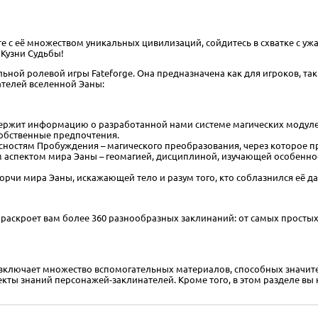
е с её множеством уникальных цивилизаций, сойдитесь в схватке с у
 Кузни Судьбы!
льной ролевой игры Fateforge. Она предназначена как для игроков, так
ателей вселенной Эаны:
держит информацию о разработанной нами системе магических модулей
собственные предпочтения.
асностям Пробуждения – магического преобразования, через которое п
м аспектом мира Эаны – геомагией, дисциплиной, изучающей особенно
порчи мира Эаны, искажающей тело и разум того, кто соблазнился её д
 раскроет вам более 360 разнообразных заклинаний: от самых просты
 включает множество вспомогательных материалов, способных значит
кты знаний персонажей-заклинателей. Кроме того, в этом разделе вы