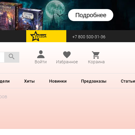
Подробнее
+7 800 500-31-36
перейти на Zvezda
Войти
Избранное
Корзина
дели
Хиты
Новинки
Предзаказы
Статьи
ров