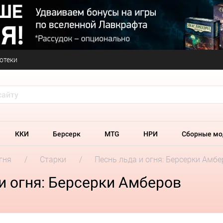
отеки
ККИ
Берсерк
MTG
НРИ
Сборные мо
гня
Старки
Песнь льда и огня: Берсерки Амбе
и огня: Берсерки Амберов