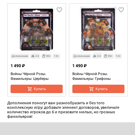
Дополнение
2-6
90+
13+
Дополнение
2-4
90+
13+
Дополнение
2-4
90+
13+
3 490 ₽
1 490 ₽
1 490 ₽
Войны Чёрной Розы: Скрытые
Войны Чёрной Розы.
Войны Чёрной Розы.
шипы
Фамильяры: Церберы
Фамильяры: Грифоны
Уведомить о наличии
Купить
Купить
Дополнения помогут вам разнообразить и без того
комплексную игру: добавьте элемент договоров, увеличьте
количество игроков до 6 и призовите милых, но грозных
фамильяров!