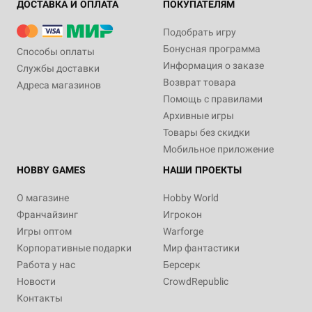
ДОСТАВКА И ОПЛАТА
ПОКУПАТЕЛЯМ
Подобрать игру
Дополнение
2-4
90+
13+
Дополнение
2-4
90+
13+
Бонусная программа
Способы оплаты
1 490 ₽
1 490 ₽
Информация о заказе
Службы доставки
Войны Чёрной Розы.
Войны Чёрной Розы.
Возврат товара
Адреса магазинов
Фамильяры: Гидры
Фамильяры: Драконы
Помощь с правилами
Купить
Купить
Архивные игры
Товары без скидки
Мобильное приложение
HOBBY GAMES
НАШИ ПРОЕКТЫ
О магазине
Hobby World
Франчайзинг
Игрокон
Игры оптом
Warforge
Корпоративные подарки
Мир фантастики
Работа у нас
Берсерк
Новости
CrowdRepublic
Контакты