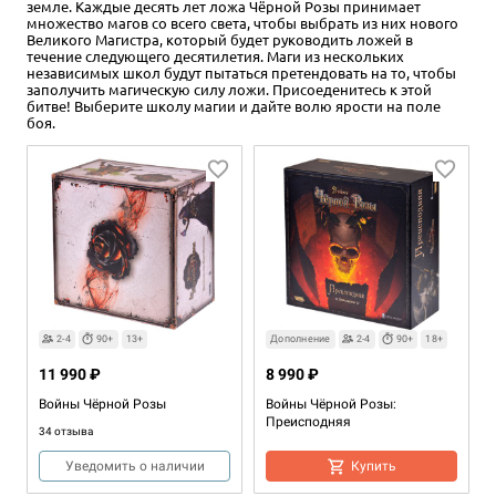
земле. Каждые десять лет ложа Чёрной Розы принимает
множество магов со всего света, чтобы выбрать из них нового
Великого Магистра, который будет руководить ложей в
течение следующего десятилетия. Маги из нескольких
независимых школ будут пытаться претендовать на то, чтобы
заполучить магическую силу ложи. Присоеденитесь к этой
битве! Выберите школу магии и дайте волю ярости на поле
боя.
2-4
90+
13+
Дополнение
2-4
90+
18+
11 990 ₽
8 990 ₽
Войны Чёрной Розы
Войны Чёрной Розы:
Преисподняя
34 отзыва
Уведомить о наличии
Купить