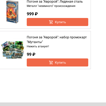
Погоня за "Авророй": Ледяная сталь
Металл "неземного" происхождения
999 ₽
Купить
Погоня за "Авророй": набор промокарт
"Мутанты"
Нежить атакует!
99 ₽
Купить
d Монстры
 Зомбицид: