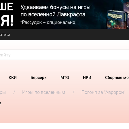
отеки
ККИ
Берсерк
MTG
НРИ
Сборные мо
гры
Игры по вселенным
Погоня за "Авророй"
"