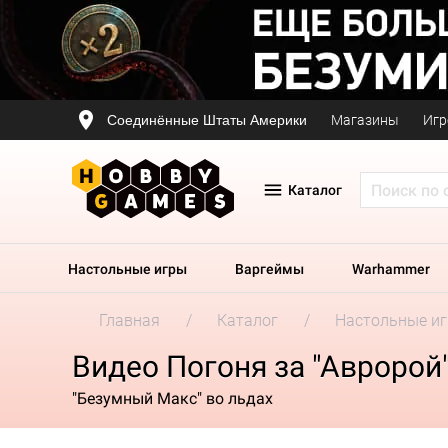
Соединённые Штаты Америки
Магазины
Игр
Каталог
Настольные игры
Варгеймы
Warhammer
Главная
Каталог
Настольные и
Видео Погоня за "Авророй
"Безумный Макс" во льдах