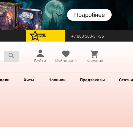
Подробнее
+7 800 500-31-36
перейти на Zvezda
Войти
Избранное
Корзина
дели
Хиты
Новинки
Предзаказы
Статьи