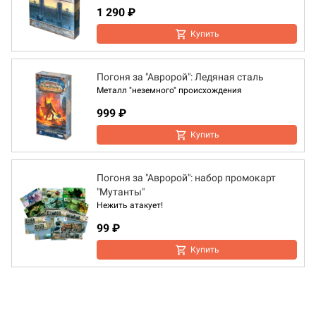
1 290 ₽
Купить
Погоня за "Авророй": Ледяная сталь
Металл "неземного" происхождения
999 ₽
Купить
Погоня за "Авророй": набор промокарт
"Мутанты"
Нежить атакует!
99 ₽
Купить