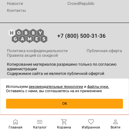
Новости
CrowdRepublic
Контакты
+7 (800) 500-31-36
Политика конфиденциальности
Публичная оферта
Правила акций со скидкой
Копирование материалов разрешено только по согласию
администрации
Содержимое сайта не является публичной офертой
На сайте Hobby Games применяются
рекомендательные
технологии
.
Используем
рекомендательные технологии
и
файлы куки.
Оставаясь с нами, вы соглашаетесь на их применение
Уведомить о наличии
OK
Главная
Каталог
Корзина
Избранное
Войти