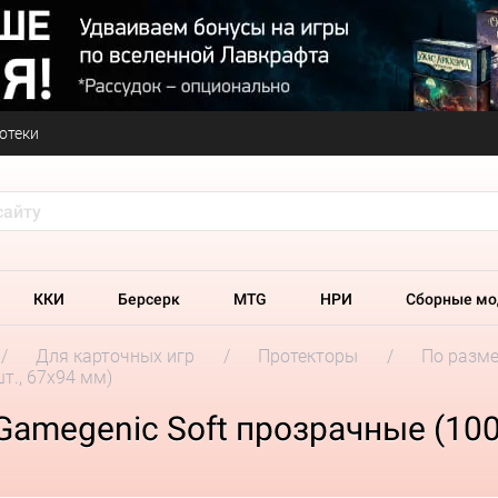
отеки
ККИ
Берсерк
MTG
НРИ
Сборные мо
Для карточных игр
Протекторы
По разм
т., 67x94 мм)
amegenic Soft прозрачные (100 