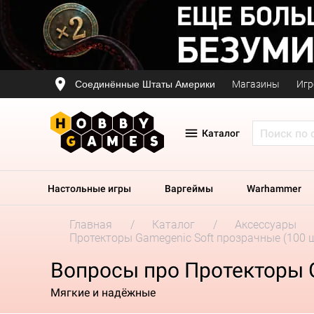
Соединённые Штаты Америки
Магазины
Игр
Каталог
Настольные игры
Варгеймы
Warhammer
Главная
Каталог
Аксессуары
Протекторы Gamegenic Soft прозрачные (100 ш
Вопросы про Протекторы G
Мягкие и надёжные