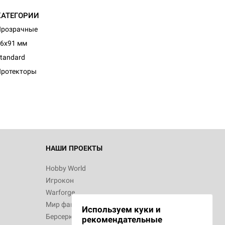
КАТЕГОРИИ
Прозрачные
6x91 мм
d Монстры
tandard
Протекторы
 Зомбицид:
НАШИ ПРОЕКТЫ
Hobby World
Игрокон
 Берсерк.
Warforge
в
Мир фантастики
Используем куки и
Берсерк
рекомендательные