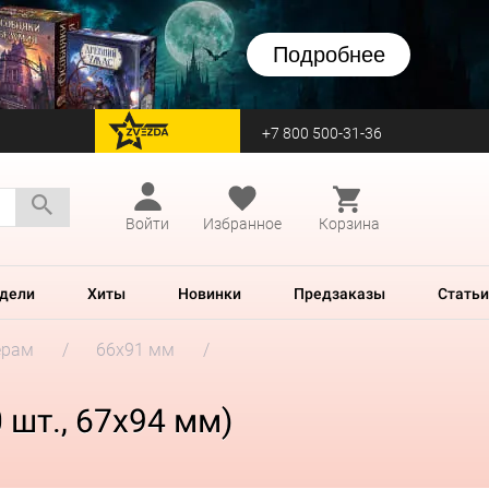
Подробнее
+7 800 500-31-36
перейти на Zvezda
Войти
Избранное
Корзина
дели
Хиты
Новинки
Предзаказы
Статьи
ерам
66x91 мм
шт., 67x94 мм)