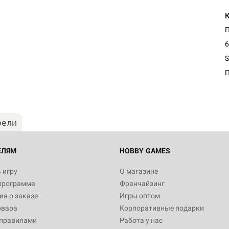
6
Настольная игра Hobby Worl
S
Египта
1 991
рели
Настольная игра Hobby World
Белая смерть
12 990
ЕЛЯМ
HOBBY GAMES
 игру
О магазине
программа
Франчайзинг
Настольная игра Hobby World
я о заказе
Игры оптом
Сердце роя. Дисплей бустеро
овара
Корпоративные подарки
3 490
 правилами
Работа у нас