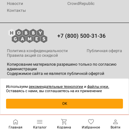
Новости
CrowdRepublic
Контакты
+7 (800) 500-31-36
Политика конфиденциальности
Публичная оферта
Правила акций со скидкой
Копирование материалов разрешено только по согласию
администрации
Содержимое сайта не является публичной офертой
На сайте Hobby Games применяются
рекомендательные
технологии
.
Используем
рекомендательные технологии
и
файлы куки.
Оставаясь с нами, вы соглашаетесь на их применение
Уведомить о наличии
OK
Главная
Каталог
Корзина
Избранное
Войти