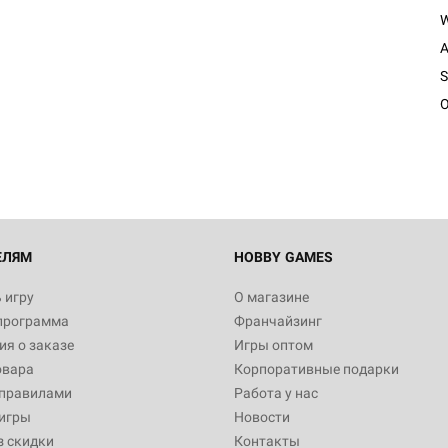
A
S
O
ЕЛЯМ
HOBBY GAMES
 игру
О магазине
программа
Франчайзинг
я о заказе
Игры оптом
овара
Корпоративные подарки
 правилами
Работа у нас
игры
Новости
з скидки
Контакты