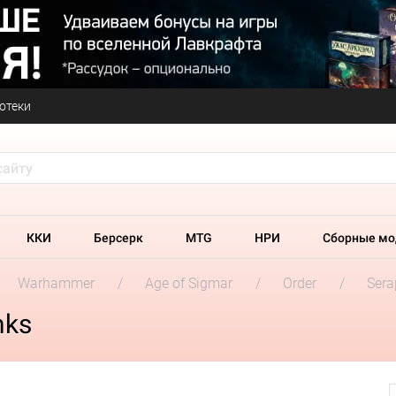
отеки
ККИ
Берсерк
MTG
НРИ
Сборные мо
Warhammer
Age of Sigmar
Order
Sera
nks