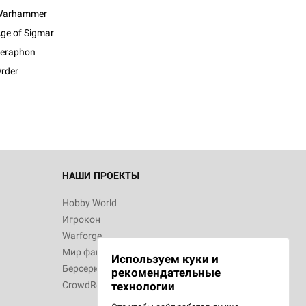
Warhammer
ge of Sigmar
eraphon
rder
НАШИ ПРОЕКТЫ
Hobby World
Игрокон
Warforge
Мир фантастики
Используем куки и
Берсерк
рекомендательные
CrowdRepublic
технологии