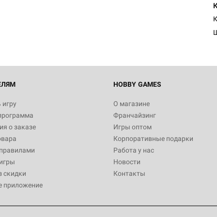
К
ЕЛЯМ
HOBBY GAMES
 игру
О магазине
программа
Франчайзинг
я о заказе
Игры оптом
овара
Корпоративные подарки
 правилами
Работа у нас
игры
Новости
з скидки
Контакты
е приложение