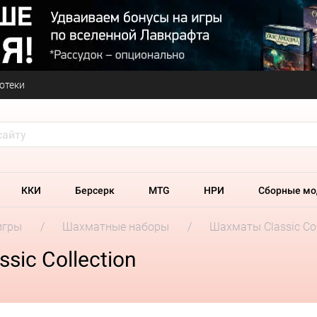
отеки
ККИ
Берсерк
MTG
НРИ
Сборные мо
игры
Шахматные наборы
Шахматы Classic Col
ic Collection