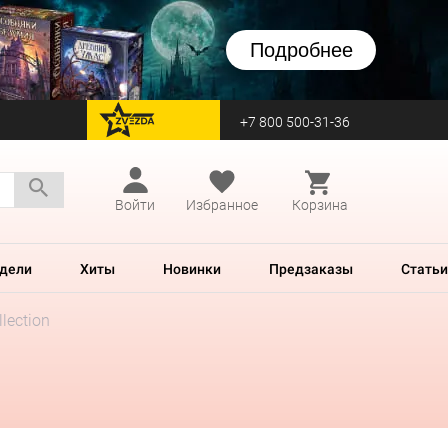
Подробнее
+7 800 500-31-36
перейти на Zvezda
Войти
Избранное
Корзина
дели
Хиты
Новинки
Предзаказы
Статьи
lection