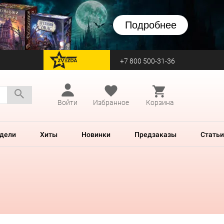
Подробнее
+7 800 500-31-36
перейти на Zvezda
Войти
Избранное
Корзина
дели
Хиты
Новинки
Предзаказы
Статьи