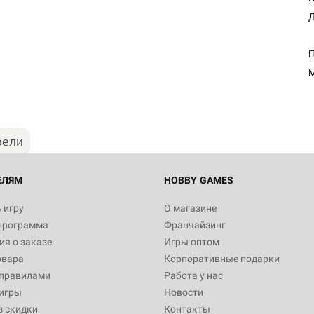
Д
М
рели
ЕЛЯМ
HOBBY GAMES
 игру
О магазине
программа
Франчайзинг
я о заказе
Игры оптом
овара
Корпоративные подарки
 правилами
Работа у нас
игры
Новости
з скидки
Контакты