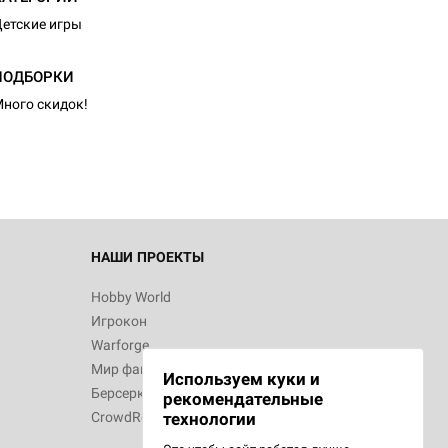
етские игры
ПОДБОРКИ
ного скидок!
НАШИ ПРОЕКТЫ
Hobby World
Игрокон
Warforge
Мир фантастики
Используем куки и
Берсерк
рекомендательные
CrowdRepublic
технологии