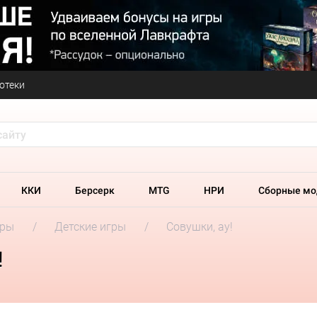
отеки
ККИ
Берсерк
MTG
НРИ
Сборные мо
гры
Детские игры
Совушки, ау!
!