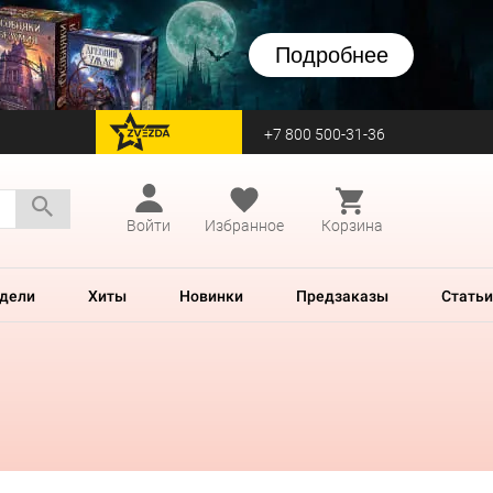
Подробнее
+7 800 500-31-36
перейти на Zvezda
Войти
Избранное
Корзина
дели
Хиты
Новинки
Предзаказы
Статьи