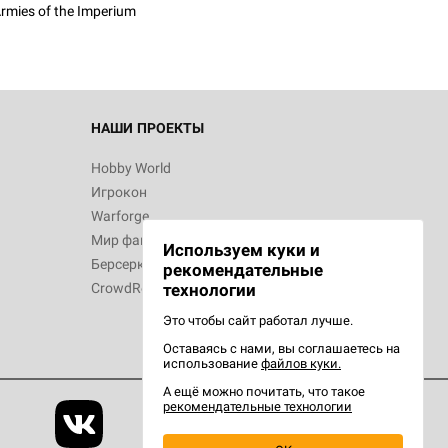
rmies of the Imperium
 Зомбицид:
НАШИ ПРОЕКТЫ
Hobby World
Игрокон
 Берсерк.
Warforge
в
Мир фантастики
Используем куки и
Берсерк
рекомендательные
CrowdRepublic
технологии
Это чтобы сайт работал лучше.
Оставаясь с нами, вы соглашаетесь на
d Ужас
использование
файлов куки.
орой сезон
А ещё можно почитать, что такое
рекомендательные технологии