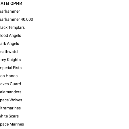
КАТЕГОРИИ
Warhammer
arhammer 40,000
lack Templars
lood Angels
ark Angels
eathwatch
rey Knights
mperial Fists
ron Hands
aven Guard
alamanders
pace Wolves
ltramarines
d Монстры
hite Scars
pace Marines