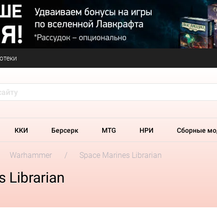
отеки
ККИ
Берсерк
MTG
НРИ
Сборные мо
Warhammer
Space Marines Librarian
 Librarian