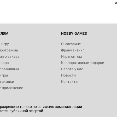
A
Настольная игра Hobby World
Белая смерть
12 990
ЕЛЯМ
HOBBY GAMES
 игру
О магазине
программа
Франчайзинг
Настольная игра Hobby World
я о заказе
Игры оптом
Сердце роя. Дисплей бустеро
овара
Корпоративные подарки
3 490
 правилами
Работа у нас
игры
Новости
з скидки
Контакты
е приложение
Настольная игра Hobby Worl
Аркхэма. Карточная игра: Вт
4 990
разрешено только по согласию администрации
яется публичной офертой