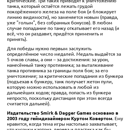
критические. Три таких приводят к уничтожению
танка, который остаётся лежать грудой
покорёженного железа на поле боя (и блокирует
линию видимости), но заменяется новым (правда,
уже "голым", без собранных бонусов). В любом
случае попадание по танку откатывает его назад (и
всё, что он раздавит, придётся применить и
принять).
Для победы нужно первым заслужить
определённое число медалей. Медаль выдаётся за
5 очков славы, а они – за достижения: за урон,
нанесённый танку противника; за выталкивание
танка противника за границы поля боя; за его
уничтожение; за критические попадания из бункера
(подъехав к бункеру, танк получает жетон пули,
которую можно использовать в любой из
дальнейших ходов; правда, попасть из бункера
непросто, поскольку дистанция при этом всегда
считается дальней).
Издательство Smirk & Dagger Games основано в
2003 году геймдизайнером Куртом Ковертом
. Ему
нравится, когда тема игры настолько захватывает,
что кусочки картона, дерева и пластика как бы