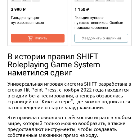
3 990 ₽
1 150 ₽
Гильдия купцов-
Гильдия купцов-
путешественников
путешественников: Особые
приказы королевы
Купить
Уведомить о наличии
В истории правил SHIFT
Roleplaying Game System
наметился сдвиг
Универсальная игровая система SHIFT разработана в
стенах Hit Point Press, с ноября 2022 года находится
в стадии бета-тестирования, а теперь обзавелась
Дополнение
1-6
30-60
Дополнение
1-6
30-60
страницей на "Кикстартере", где можно подписаться
14+
2+
2-4
2-4
2-9
1-4
1-4
30-45
15-30
45
45-60
40
15-30
12+
10+
16+
6+
14+
12+
14+
1-4
1-4
3-7
2-5
1-6
30-45
60-90
40-60
45+
45+
14+
10+
14+
10+
14+
на оповещение о старте крауд-кампании.
Цена скоро будет
2 990 ₽
8 490 ₽
3 590 ₽
2 990 ₽
2 590 ₽
1 290 ₽
3 990 ₽
6 490 ₽
4 990 ₽
2 793 ₽
4 290 ₽
2 590 ₽
0 ₽
3 990 ₽
-30%
Эти правила позволяют с лёгкостью играть в любом
Набор игр "Замес": "Полный
Маленькая Каскадия
Мистическая Долина.
На старт, внимание, вскачь!
Потрясающий город
Крошечные города. Звон
Город удачи
Каскадия
Великие высоты
Зоократия
Марипосас
Крошечные города
Крошечные города. Умельцы
мире, который только можно вообразить, а также
СМЭШ"
Расширенное издание
монет
2 отзыва
1 отзыв
предоставляют инструменты, чтобы создавать
Уведомить о наличии
Уведомить о наличии
Купить
Уведомить о наличии
Уведомить о наличии
Уведомить о наличии
Уведомить о наличии
Уведомить о наличии
собственные механики прямо на ходу.
Уведомить о наличии
Уведомить о наличии
Купить
Уведомить о наличии
Уведомить о наличии