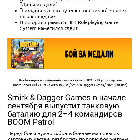
"Дальние дали"
"Гильдия купцов-путешественников" желает
вырасти вдвое
В истории правил SHIFT Roleplaying Game
System наметился сдвиг
Для баннеров использовано изображение
pic8285739.png
с портала
BoardGameGeek / Curt Covert / Box 3d / Smirk & Dagger Games / 2024 [Fair Use]
Smirk & Dagger Games в начале
сентября выпустит танковую
баталию для 2–4 командиров
BOOM Patrol
Перед боем нужно собрать боевые машины из
картонных частей, разбросать по полю боя жетоны