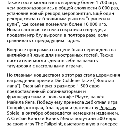
Также гости могли взять в аренду более 1 700 игр,
чем воспользовались в общей сложности 8 000 раз,
установив новый рекорд мероприятия. Ещё один
рекорд связан с блошиным рынком "принеси и
купи", где хозяев поменяли более 10 000 игр.
Новая слотовая система сократила очереди, а
продажи игр б/у выросли в полтора раза, если
сравнивать с предыдущим годом.
Впервые программа на сцене была переведена на
английский язык для иностранных гостей. Также
посетители могли сделать себе на память
татуировки с настольными играми.
Но главным новшеством в этот раз стала церемония
награждения премии Die Goldene Tatze ("Золотая
лапа"). Главный приз в размере 1 500 евро,
предоставленный организаторами и
франкфуртским игровым кафе Playce, нашёл
Майкла Янга. Победу ему принесла дебютная игра
Compile, которая, благодаря издательству
Pegasus
Spiele
, в октябре обзаведётся немецким изданием.
А Стефан Винго и Вивек Мехта получили 500 евро
за свою игру The Fallpoint, выставленную в галерее