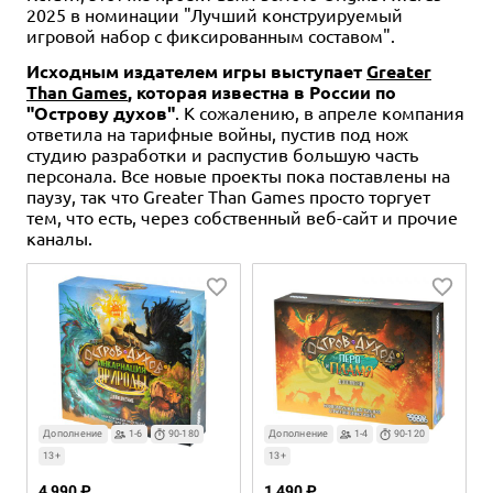
2025 в номинации "Лучший конструируемый
игровой набор с фиксированным составом".
Исходным издателем игры выступает
Greater
Than Games
, которая известна в России по
"Острову духов"
. К сожалению, в апреле компания
ответила на тарифные войны, пустив под нож
студию разработки и распустив большую часть
персонала. Все новые проекты пока поставлены на
паузу, так что Greater Than Games просто торгует
тем, что есть, через собственный веб-сайт и прочие
каналы.
Дополнение
1-6
90-180
Дополнение
1-4
90-120
13+
13+
4 990 ₽
1 490 ₽