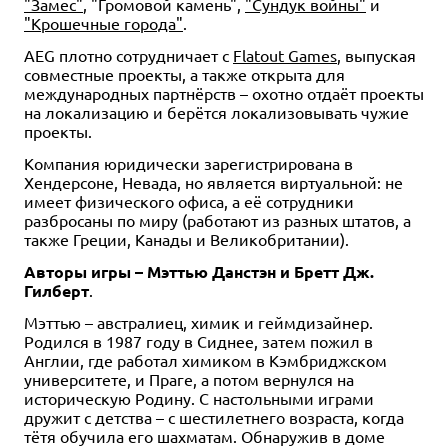
"Замес"
, "Громовой камень",
"Сундук войны"
и
"Крошечные города"
.
AEG плотно сотрудничает с
Flatout Games
, выпуская
совместные проекты, а также открыта для
международных партнёрств – охотно отдаёт проекты
на локализацию и берётся локализовывать чужие
проекты.
Компания юридически зарегистрирована в
Хендерсоне, Невада, но является виртуальной: не
имеет физического офиса, а её сотрудники
разбросаны по миру (работают из разных штатов, а
также Греции, Канады и Великобритании).
Авторы игры – Мэттью Данстэн и Бретт Дж.
Гилберт
.
Мэттью – австралиец, химик и геймдизайнер.
Родился в 1987 году в Сиднее, затем пожил в
Англии, где работал химиком в Кэмбриджском
университете, и Праге, а потом вернулся на
историческую Родину. С настольными играми
дружит с детства – с шестилетнего возраста, когда
тётя обучила его шахматам. Обнаружив в доме