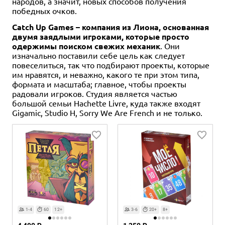
народов, а значит, новых способов получения
победных очков.
Catch Up Games – компания из Лиона, основанная
двумя заядлыми игроками, которые просто
одержимы поиском свежих механик
. Они
изначально поставили себе цель как следует
повеселиться, так что подбирают проекты, которые
им нравятся, и неважно, какого те при этом типа,
формата и масштаба; главное, чтобы проекты
радовали игроков. Студия является частью
большой семьи Hachette Livre, куда также входят
Gigamic, Studio H, Sorry We Are French и не только.
1-4
60
12+
3-6
20+
8+