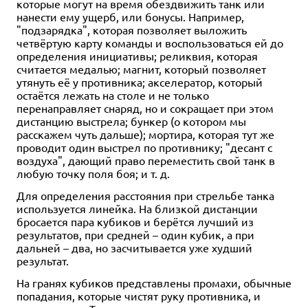
которые могут на время обездвижить танк или
нанести ему ущерб, или бонусы. Например,
"подзарядка", которая позволяет выложить
четвёртую карту команды и воспользоваться ей до
определения инициативы; реликвия, которая
считается медалью; магнит, который позволяет
утянуть её у противника; акселератор, который
остаётся лежать на столе и не только
перенаправляет снаряд, но и сокращает при этом
дистанцию выстрела; бункер (о котором мы
расскажем чуть дальше); мортира, которая тут же
проводит один выстрел по противнику; "десант с
воздуха", дающий право переместить свой танк в
любую точку поля боя; и т. д.
Для определения расстояния при стрельбе танка
используется линейка. На близкой дистанции
бросается пара кубиков и берётся лучший из
результатов, при средней – один кубик, а при
дальней – два, но засчитывается уже худший
результат.
На гранях кубиков представлены промахи, обычные
попадания, которые чистят руку противника, и