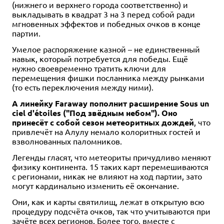
(нижнего и верхнего города соответственно) и
выкладывать в квадрат 3 на 3 перед собой ради
мгновенных эффектов и победных очков в конце
партии.
Умелое распоряжение казной – не единственный
навык, который потребуется для победы. Ещё
нужно своевременно тратить ключи для
перемещения фишки посланника между рынками
(то есть переключения между ними).
А линейку Faraway пополнит расширение Sous un
ciel d'étoiles ("Под звёдным небом"). Оно
принесёт с собой сезон метеоритных дождей
, что
привлечёт на Алулу немало колоритных гостей и
взволнованных паломников.
Легенды гласят, что метеориты причудливо меняют
физику континента. 15 таких карт перемешиваются
с регионами, никак не влияют на ход партии, зато
могут кардинально изменить её окончание.
Они, как и карты святилищ, лежат в открытую всю
процедуру подсчёта очков, так что учитываются при
зачёте всех регионов. Более того, вместе с