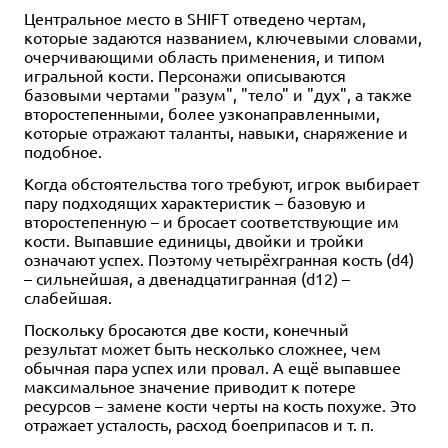
Центральное место в SHIFT отведено чертам,
которые задаются названием, ключевыми словами,
очерчивающими область применения, и типом
игральной кости. Персонажи описываются
базовыми чертами "разум", "тело" и "дух", а также
второстепенными, более узконаправленными,
которые отражают таланты, навыки, снаряжение и
подобное.
Когда обстоятельства того требуют, игрок выбирает
пару подходящих характеристик – базовую и
второстепенную – и бросает соответствующие им
кости. Выпавшие единицы, двойки и тройки
означают успех. Поэтому четырёхгранная кость (d4)
– сильнейшая, а двенадцатигранная (d12) –
слабейшая.
Поскольку бросаются две кости, конечный
результат может быть несколько сложнее, чем
обычная пара успех или провал. А ещё выпавшее
максимальное значение приводит к потере
ресурсов – замене кости черты на кость похуже. Это
отражает усталость, расход боеприпасов и т. п.