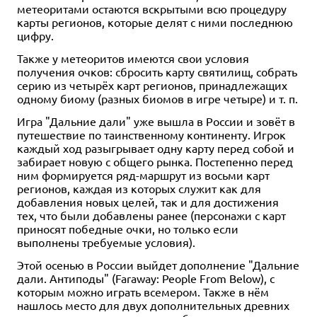
метеоритами остаются вскрытыми всю процедуру
карты регионов, которые делят с ними последнюю
цифру.
Также у метеоритов имеются свои условия
получения очков: сбросить карту святилищ, собрать
серию из четырёх карт регионов, принадлежащих
одному биому (разных биомов в игре четыре) и т. п.
Игра "Дальние дали" уже вышла в России и зовёт в
путешествие по таинственному континенту. Игрок
каждый ход разыгрывает одну карту перед собой и
забирает новую с общего рынка. Постепенно перед
ним формируется ряд-маршрут из восьми карт
регионов, каждая из которых служит как для
добавления новых целей, так и для достижения
тех, что были добавлены ранее (персонажи с карт
приносят победные очки, но только если
выполнены требуемые условия).
Этой осенью в России выйдет дополнение "Дальние
дали. Антиподы" (Faraway: People From Below), с
которым можно играть всемером. Также в нём
нашлось место для двух дополнительных древних