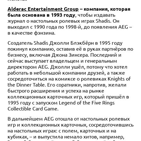
Alderac Entertainment Group
– компания, которая
была основана в 1993 году
, чтобы издавать
журнал о настольных ролевых играх Shadis. Он
выходил с 1990 года по 1998-й, до появления AEG –
в качестве фэнзина.
Создатель Shadis Джолли Блэкбёрн в 1995 году
покинул компанию, оставив её в руках партнёров по
бизнесу, включая Джона Зинсера. Последний и
сейчас выступает владельцем и генеральным
директором AEG. Джолли ушёл, потому что хотел
работать в небольшой компании друзей, а также
сосредоточиться на комиксе о ролевиках Knights of
the Dinner Table. Его соратники, напротив, желали
быстрого расширения и успеха на рынке
коллекционных карточных игр, который пришёл в
1995 году с запуском Legend of the Five Rings
Collectible Card Game.
В дальнейшем AEG отошла от настольных ролевых
игр и коллекционных карточных, сосредоточившись
на настольных играх: с полем, карточных и на
кубиках, – и выпустила немало хитов, например,