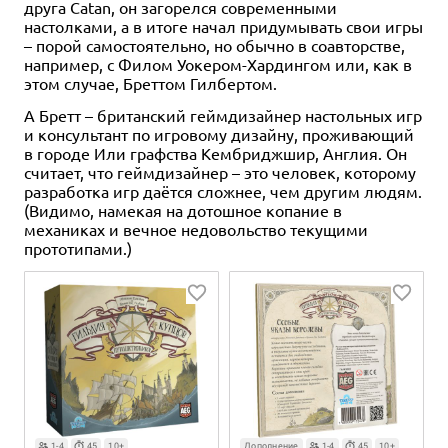
друга Catan, он загорелся современными
настолками, а в итоге начал придумывать свои игры
– порой самостоятельно, но обычно в соавторстве,
например, с Филом Уокером-Хардингом или, как в
этом случае, Бреттом Гилбертом.
А Бретт – британский геймдизайнер настольных игр
и консультант по игровому дизайну, проживающий
в городе Или графства Кембриджшир, Англия. Он
считает, что геймдизайнер – это человек, которому
разработка игр даётся сложнее, чем другим людям.
(Видимо, намекая на дотошное копание в
механиках и вечное недовольство текущими
прототипами.)
1-4
45
10+
Дополнение
1-4
45
10+