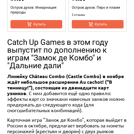
Остров духов: Инкарнация
Остров духов: Перо и пламя
природы
2 отзыва
Купить
Купить
Catch Up Games в этом году
выпустит по дополнению к
играм "Замок де Комбо" и
"Дальние дали"
Линейку Château Combo (Castle Combo) в ноябре
Дополнение
1-4
90-120
ждёт небольшое расширение Au cachot! ("В
13+
2-4
2-12
45-60
30-60
10+
18+
2-5
2-4
45+
20+
10+
4+
темницу!"), состоящее из двенадцати карт
узников
. С ним добавится ещё одно правило:
2 990 ₽
999 ₽
Цена скоро будет
1 490 ₽
3 190 ₽
2 590 ₽
0 ₽
эффекты карт со значками навесных замков можно
Остров духов: Ветви и когти
Цивилизация от начала
Пуэрто-Банана
Нидавеллир (2020)
Сырный край
придержать до следующего хода (для
времён
Уведомить о наличии
сногсшибательных комбинаций).
3 отзыва
1 отзыв
Уведомить о наличии
Купить
2 отзыва
Купить
Уведомить о наличии
Карточная игра "Замок де Комбо", которая выйдет в
Уведомить о наличии
России в октябре, предлагает вербовать за монеты
персонажей (крестьян и дворян) с двух рынков