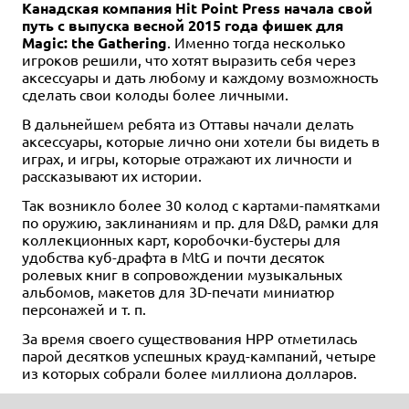
Канадская компания Hit Point Press начала свой
путь с выпуска весной 2015 года фишек для
Magic: the Gathering
. Именно тогда несколько
игроков решили, что хотят выразить себя через
аксессуары и дать любому и каждому возможность
сделать свои колоды более личными.
В дальнейшем ребята из Оттавы начали делать
аксессуары, которые лично они хотели бы видеть в
играх, и игры, которые отражают их личности и
рассказывают их истории.
Так возникло более 30 колод с картами-памятками
по оружию, заклинаниям и пр. для D&D, рамки для
коллекционных карт, коробочки-бустеры для
удобства куб-драфта в MtG и почти десяток
ролевых книг в сопровождении музыкальных
альбомов, макетов для 3D-печати миниатюр
персонажей и т. п.
За время своего существования HPP отметилась
парой десятков успешных крауд-кампаний, четыре
из которых собрали более миллиона долларов.