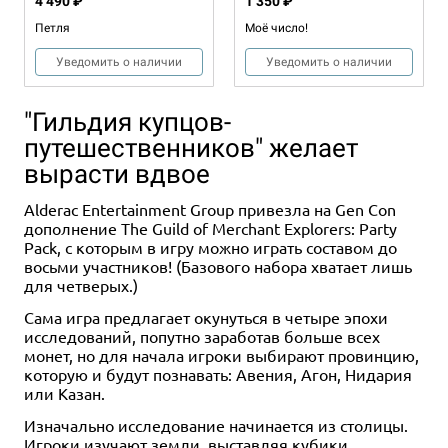
4 490 ₽
1 350 ₽
Петля
Моё число!
Уведомить о наличии
Уведомить о наличии
"Гильдия купцов-
путешественников" желает
вырасти вдвое
Alderac Entertainment Group привезла на Gen Con
дополнение The Guild of Merchant Explorers: Party
Pack, с которым в игру можно играть составом до
восьми участников! (Базового набора хватает лишь
для четверых.)
Сама игра предлагает окунуться в четыре эпохи
исследований, попутно заработав больше всех
монет, но для начала игроки выбирают провинцию,
которую и будут познавать: Авения, Агон, Нидария
или Казан.
Изначально исследование начинается из столицы.
Игроки изучают земли, выставляя кубики