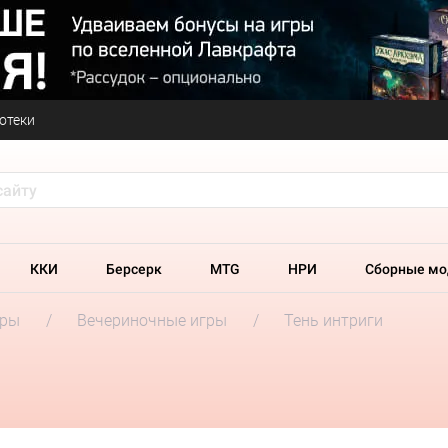
отеки
ККИ
Берсерк
MTG
НРИ
Сборные мо
гры
Вечериночные игры
Тень интриги