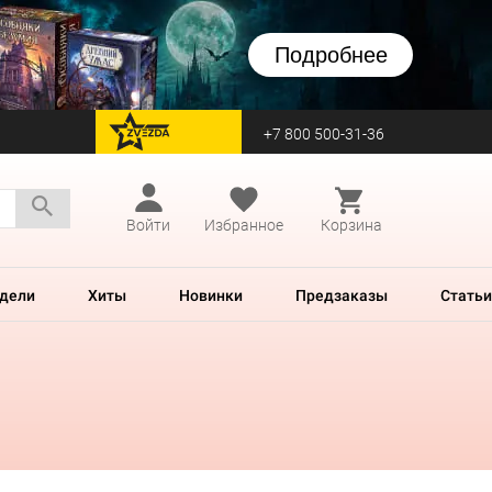
Подробнее
+7 800 500-31-36
перейти на Zvezda
Войти
Избранное
Корзина
дели
Хиты
Новинки
Предзаказы
Статьи