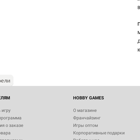
В
М
Д
К
рели
ЕЛЯМ
HOBBY GAMES
 игру
О магазине
программа
Франчайзинг
я о заказе
Игры оптом
овара
Корпоративные подарки