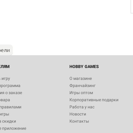
рели
ЕЛЯМ
HOBBY GAMES
 игру
О магазине
программа
Франчайзинг
я о заказе
Игры оптом
овара
Корпоративные подарки
 правилами
Работа у нас
игры
Новости
з скидки
Контакты
е приложение