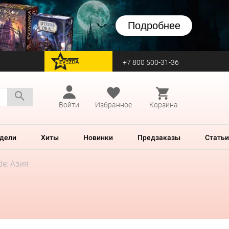
Подробнее
+7 800 500-31-36
перейти на Zvezda
Войти
Избранное
Корзина
дели
Хиты
Новинки
Предзаказы
Статьи
ide: Азия