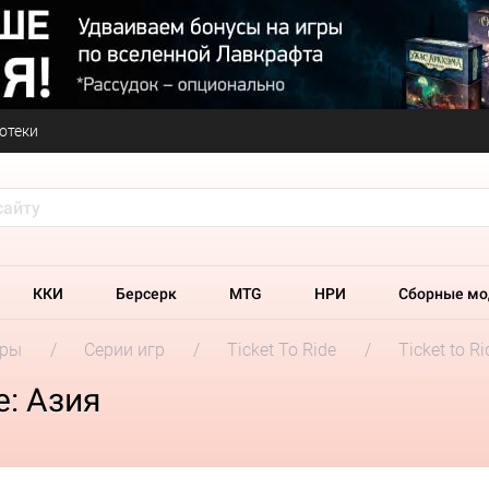
отеки
ККИ
Берсерк
MTG
НРИ
Сборные мо
гры
Серии игр
Ticket To Ride
Ticket to R
e: Азия