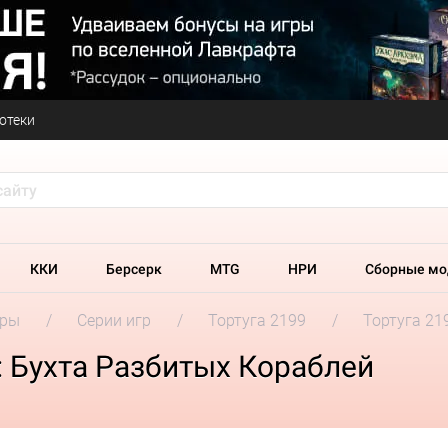
отеки
ККИ
Берсерк
MTG
НРИ
Сборные мо
гры
Серии игр
Тортуга 2199
Тортуга 21
: Бухта Разбитых Кораблей