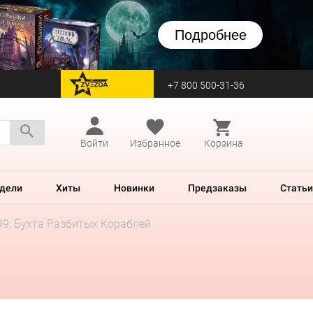
Подробнее
+7 800 500-31-36
перейти на Zvezda
Войти
Избранное
Корзина
дели
Хиты
Новинки
Предзаказы
Статьи
99: Бухта Разбитых Кораблей