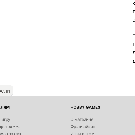
Т
С
Т
Д
Д
рели
ЕЛЯМ
HOBBY GAMES
 игру
О магазине
программа
Франчайзинг
я о заказе
Игры оптом