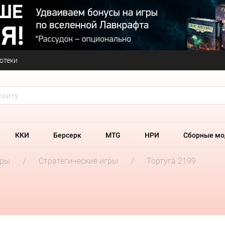
отеки
ККИ
Берсерк
MTG
НРИ
Сборные мо
гры
Стратегические игры
Тортуга 2199