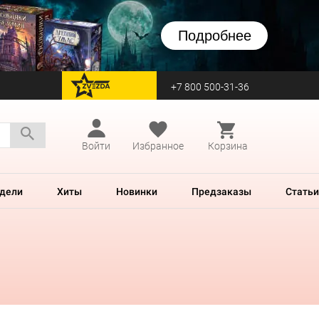
Подробнее
+7 800 500-31-36
перейти на Zvezda
Войти
Избранное
Корзина
дели
Хиты
Новинки
Предзаказы
Статьи