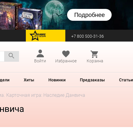
Подробнее
+7 800 500-31-36
перейти на Zvezda
Войти
Избранное
Корзина
дели
Хиты
Новинки
Предзаказы
Статьи
а. Карточная игра: Наследие Данвича
анвича