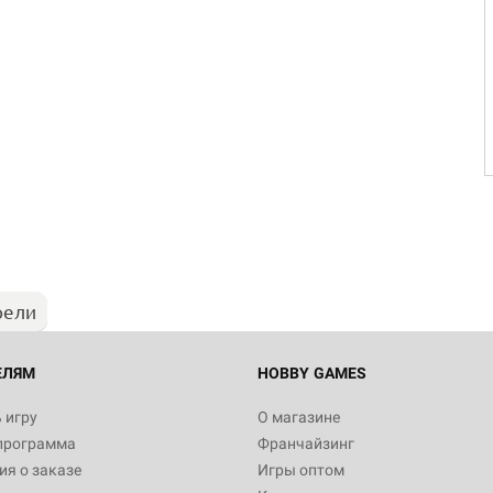
рели
ЕЛЯМ
HOBBY GAMES
 игру
О магазине
программа
Франчайзинг
я о заказе
Игры оптом