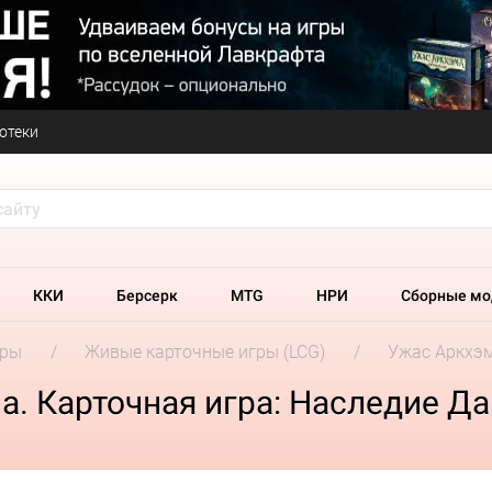
отеки
ККИ
Берсерк
MTG
НРИ
Сборные мо
гры
Живые карточные игры (LCG)
Ужас Аркхэм
. Карточная игра: Наследие Д