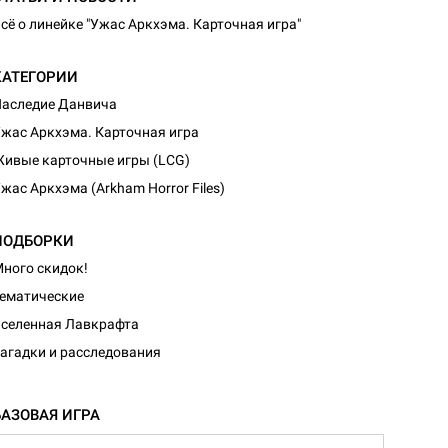
сё о линейке "Ужас Аркхэма. Карточная игра"
КАТЕГОРИИ
аследие Данвича
жас Аркхэма. Карточная игра
ивые карточные игры (LCG)
жас Аркхэма (Arkham Horror Files)
ПОДБОРКИ
ного скидок!
ематические
селенная Лавкрафта
агадки и расследования
БАЗОВАЯ ИГРА