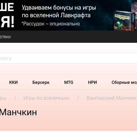
отеки
ККИ
Берсерк
MTG
НРИ
Сборные мо
гры
Игры по вселенным
Вампирский Манчкин
 Манчкин