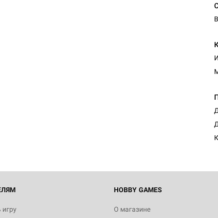
В
И
Д
Д
К
ЕЛЯМ
HOBBY GAMES
 игру
О магазине