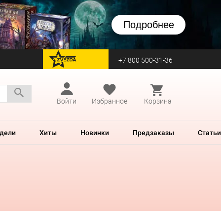
Подробнее
+7 800 500-31-36
перейти на Zvezda
Войти
Избранное
Корзина
дели
Хиты
Новинки
Предзаказы
Статьи