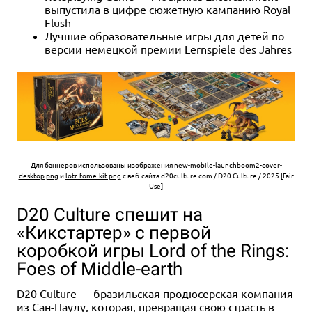
выпустила в цифре сюжетную кампанию Royal
Flush
Лучшие образовательные игры для детей по
версии немецкой премии Lernspiele des Jahres
Для баннеров использованы изображения
new-mobile-launchboom2-cover-
desktop.png
и
lotr-fome-kit.png
с веб-сайта d20culture.com / D20 Culture / 2025 [Fair
Use]
D20 Culture спешит на
«Кикстартер» с первой
коробкой игры Lord of the Rings:
Foes of Middle-earth
D20 Culture — бразильская продюсерская компания
из Сан-Паулу, которая, превращая свою страсть в