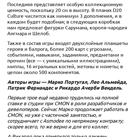
Последняя представляет особую коллекционную
ценность, поскольку 20 см в высоту. В планах D20
Culture числится как минимум 3 дополнения, и в
каждом будет подобная; в следующих коробках
нам предложат фигурки Сарумана, короля-чародея
Ангмара и Шелоб.
Также в состав игры входят двухслойные планшеты
героев и балрога, более 200 карт с угрозами,
событиями, навыками, заданиями, предметами и
прочим (все — с уникальными иллюстрациями),
миплы, 16 игральных костей, жетоны и монеты; в
целом около 500 компонентов.
Авторы игры — Марко Португал, Лео Альмейда,
Патрик Фернандес и Рикардо Ачерби Вендель
.
Первые трое ещё недавно трудились на полной
ставке в студии при CMON в роли разработчиков и
девелоперов. Сейчас Марко продолжает работать в
CMON, но уже с частичной занятостью, и
сотрудничает с Asmodee по непрямому контракту;
скорее всего, то же верно и для его коллег.
А Рикардо пока отметился только данжен-