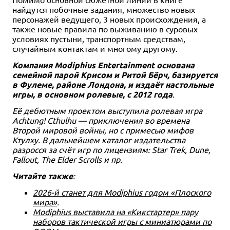
найдутся побочные задания, множество новых
персонажей ведущего, 3 новых происхождения, а
также новые правила по выживанию в суровых
условиях пустыни, транспортным средствам,
случайным контактам и многому другому.
Компания Modiphius Entertainment основана
семейной парой Крисом и Ритой Бёрч, базируется
в Фулеме, районе Лондона, и издаёт настольные
игры, в основном ролевые, с 2012 года
.
Её дебютным проектом выступила ролевая игра
Achtung! Cthulhu — приключения во времена
Второй мировой войны, но с примесью мифов
Ктулху. В дальнейшем каталог издательства
разросся за счёт игр по лицензиям: Star Trek, Dune,
Fallout, The Elder Scrolls и пр.
Читайте также
:
2026-й станет для Modiphius годом «Плоского
мира»
.
Modiphius выставила на «Кикстартер» пару
наборов тактической игры с миниатюрами по