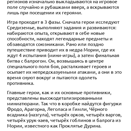
регионов изначально выкладываются на игровое
поле случайно и рубашками вверх, а вскрываются
лишь при посещении их героями.
Игра проходит в 3 фазы. Сначала герои исследуют
Средиземье, выполняют задания и развиваются:
набираются опыта, открывают в себе новые
способности, находят легендарные предметы и
обзаводятся союзниками. Рано или поздно
путешествие приводит их в недра Мории, где их
ждут 4 испытания (мини-игры), а затем финальная
битва с балрогом. Он, возвышаясь в центре
специального поля боя, расталкивает героев и
осыпает их непредсказуемыми атаками, а они в это
время снуют вокруг и пытаются одолеть
противника.
Главные герои, как и их основные противники,
представлены высокодетализированными
миниатюрами. Так что в коробке найдутся фигурки
Фродо, Арагорна, Леголаса и Гимли, Чёрного
всадника (назгула), четырёх орков, четырёх варгов,
четырёх урук-хаев, четырёх гоблинов и балрога из
Мории, известного как Проклятье Дурина.