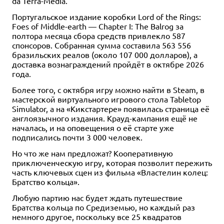
da Terra-Média.
Португальское издание коробки Lord of the Rings:
Foes of Middle-earth — Chapter I: The Balrog за
полтора месяца сбора средств привлекло 587
спонсоров. Собранная сумма составила 563 556
бразильских реалов (около 107 000 долларов), а
доставка вознаграждений пройдёт в октябре 2026
года.
Более того, с октября игру можно найти в Steam, в
мастерской виртуального игрового стола Tabletop
Simulator, а на «Кикстартере» появилась страница её
англоязычного издания. Крауд-кампания ещё не
началась, и на оповещения о её старте уже
подписались почти 3 000 человек.
Но что же нам предложат? Кооперативную
приключенческую игру, которая позволит пережить
часть ключевых сцен из фильма «Властелин колец:
Братство кольца».
Любую партию нас будет ждать путешествие
Братства кольца по Средиземью, но каждый раз
немного другое, поскольку все 25 квадратов