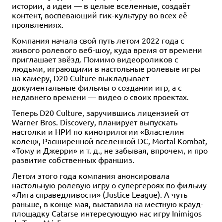
истории, а идеи — в целые вселенные, создаёт
контент, воспевающий гик-культуру во всех её
проявлениях.
Компания начала свой путь летом 2022 года с
живого ролевого веб-шоу, куда время от времени
приглашает звёзд. Помимо видеороликов с
людьми, играющими в настольные ролевые игры
на камеру, D20 Culture выкладывает
документальные фильмы о создании игр, а с
недавнего времени — видео о своих проектах.
Теперь D20 Culture, заручившись лицензией от
Warner Bros. Discovery, планирует выпускать
настолки и НРИ по кинотрилогии «Властелин
колец», Расширенной вселенной DC, Mortal Kombat,
«Тому и Джерри» и т. д., не забывая, впрочем, и про
развитие собственных франшиз.
Летом этого года компания анонсировала
настольную ролевую игру о супергероях по фильму
«Лига справедливости» (Justice League). А чуть
раньше, в конце мая, выставила на местную крауд-
площадку Catarse интересующую нас игру Inimigos