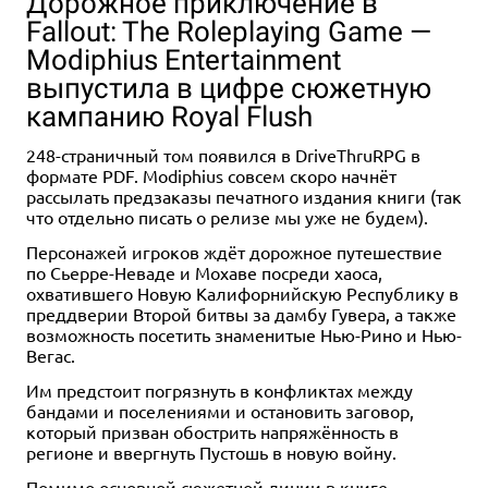
Дорожное приключение в
Fallout: The Roleplaying Game —
Modiphius Entertainment
выпустила в цифре сюжетную
кампанию Royal Flush
248-страничный том появился в DriveThruRPG в
Хит
12+
12+
формате PDF. Modiphius совсем скоро начнёт
4 990 ₽
4 990 ₽
рассылать предзаказы печатного издания книги (так
что отдельно писать о релизе мы уже не будем).
Dungeons & Dragons.
Dungeons & Dragons:
Руководство мастера
Энциклопедия чудовищ
Персонажей игроков ждёт дорожное путешествие
подземелий
12 отзывов
по Сьерре-Неваде и Мохаве посреди хаоса,
25 отзывов
охватившего Новую Калифорнийскую Республику в
Уведомить о наличии
преддверии Второй битвы за дамбу Гувера, а также
Купить
возможность посетить знаменитые Нью-Рино и Нью-
Вегас.
Им предстоит погрязнуть в конфликтах между
бандами и поселениями и остановить заговор,
который призван обострить напряжённость в
регионе и ввергнуть Пустошь в новую войну.
Помимо основной сюжетной линии в книге