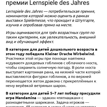
премии Lernspiele des Jahres
Lernspiele des Jahres — потребительская премия,
номинантов которой можно оценить в рамках
выставки Spielemesse, что проходит в Штутгарте,
изучив и опробовав прямо на месте.
2-6
120-240
14+
14+
2 590 ₽
6 900 ₽
Игры оцениваются для трёх возрастных групп по
таким критериям, как увлекательность, внешний
Звёздный путь: Приключения
Звёздный путь: Приключения
вид и обучающий эффект.
в космосе. Стартовый набор
в космосе. Книга основных
правил. Коллекционное
В категории для детей дошкольного возраста в
издание
Купить
этом году победила Kleiner Drache Wirbelwind
.
Участники этой игры при помощи маятника
Купить
«сдувают» дождевых гоблинов с облачного моста,
чтобы сохранить солнечную погоду. В роли моста
выступает картонная рама, на нижней части которой
выставляются фигурки гоблинов, а по верхней
перемещается жетон дракона с прикреплённым к
нему верёвкой ветряным шаром.
В категории для детей 5–7 лет победу присудили
игре Mandamina
— эдаким «пятнашкам» с
разноцветными шариками. Задача игроков —
расставить 48 шариков в нужный узор на игровом