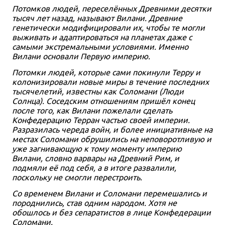
Потомков людей, переселённых Древними десятки
тысяч лет назад, называют Вилани. Древние
генетически модифицировали их, чтобы те могли
выживать и адаптироваться на планетах даже с
самыми экстремальными условиями. Именно
Вилани основали Первую империю.
Потомки людей, которые сами покинули Терру и
колонизировали новые миры в течение последних
тысячелетий, известны как Соломани (Люди
Солнца). Соседским отношениям пришёл конец
после того, как Вилани пожелали сделать
Конфедерацию Терран частью своей империи.
Разразилась череда войн, и более инициативные на
местах Соломани обрушились на неповоротливую и
уже загнивающую к тому моменту империю
Вилани, словно варвары на Древний Рим, и
подмяли её под себя, а в итоге развалили,
поскольку не смогли перестроить.
Со временем Вилани и Соломани перемешались и
породнились, став одним народом. Хотя не
обошлось и без сепаратистов в лице Конфедерации
Соломани.