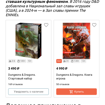
ставшая культурным феноменом
. В 2016 году D&D
добавлена в Национальный зал славы игрушек
(США), а в 2024-м — в Зал славы премии The
ENNIEs.
2-6
120+
12+
Хит
2+
120+
12+
3 490 ₽
4 990 ₽
Dungeons & Dragons.
Dungeons & Dragons. Книга
Стартовый набор
игрока
169 отзывов
50 отзывов
Уведомить о наличии
Купить