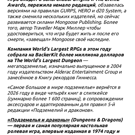
Awards, пережила немало редакций
, обзавелась
версиями на правилах GURPS, HERO и d20 System, а
также сменила нескольких издателей, но сейчас
развивается силами Mongoose Publishing. Более
того, автор Traveller Марк Миллер чтобы
удостовериться, что игра будет жить и после его
смерти, «завещал» Mongoose своё наследие.
Компания World's Largest RPGs в этом году
собрала на BackerKit более миллиона долларов
на The World's Largest Dungeon
—
мегаподземелье, изначально выпущенное в 2004
году издательством Alderac Entertainment Group и
занесённое в Книгу рекордов Гиннесса.
«Самое большое в мире подземелье» вернётся в
2026 году в виде четырёх книг в слипкейсе
(суммарно более 1 600 страниц), в сопровождении
аксессуаров и адаптированным для правил 5-й
редакции «Подземелий и драконов».
«Подземелья и драконы»
(Dungeons & Dragons)
— первая и самая популярная настольная
ролевая игра, впервые изданная в 1974 году и