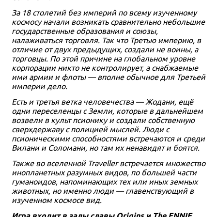
За 18 столетий без империй по всему изученному
космосу начали возникать сравнительно небольшие
государственные образования и союзы,
налаживаться торговля. Так что Третью империю, в
отличие от двух предыдущих, создали не воины, а
торговцы. По этой причине на глобальном уровне
корпорации никто не контролирует, а снабжаемые
ими армии и флоты — вполне обычное для Третьей
империи дело.
Есть и третья ветка человечества — Жодани, ещё
одни переселенцы с Земли, которые в дальнейшем
возвели в культ псионику и создали собственную
сверхдержаву с полицией мыслей. Люди с
псионическими способностями встречаются и среди
Вилани и Соломани, но там их ненавидят и боятся.
Также во вселенной Traveller встречается множество
инопланетных разумных видов, по большей части
гуманоидов, напоминающих тех или иных земных
животных, но именно люди — главенствующий в
изученном космосе вид.
Игра входит в залы славы Origins и The ENNIE