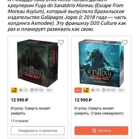
кроулером Fuga do Sanatório Moreau (Escape from
Moreau Asylum), который выпустило бразильское
издательство Galápagos Jogos (с 2018 года — часть
холдинга Asmodee). Эту франшизу D20 Culture как
раз и планирует развивать как свою.
1-5
90-120
16+
Хит
1-5
90-120
16+
12 990 ₽
12 990 ₽
Ктулху: Смерть может
Ктулху: Смерть может
умереть
умереть. Страх неведомого
17 отзывов
Уведомить о наличии
Купить