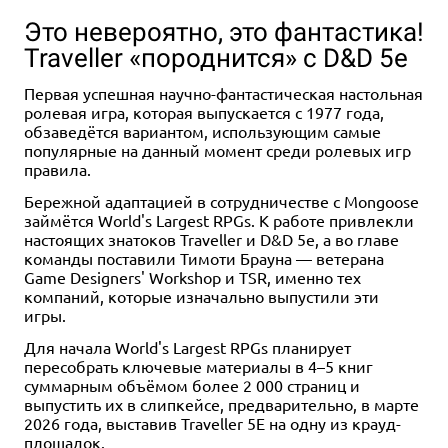
Это невероятно, это фантастика!
Traveller «породнится» с D&D 5e
Первая успешная научно-фантастическая настольная
ролевая игра, которая выпускается с 1977 года,
обзаведётся вариантом, использующим самые
популярные на данный момент среди ролевых игр
правила.
Хит
1-6
1-6
30+
120
18+
16+
Хит
3-5
2-6
90-120
20
13+
8+
Бережной адаптацией в сотрудничестве с Mongoose
14 990 ₽
2 490 ₽
12 990 ₽
1 490 ₽
займётся World's Largest RPGs. К работе привлекли
Кромешная тьма:
Зомбицид: За чертой смерти
Восходящее солнце
Мяу, Тёмный Властелин!
настоящих знатоков Traveller и D&D 5e, а во главе
Преисподняя
команды поставили Тимоти Брауна — ветерана
18 отзывов
Купить
Купить
5 отзывов
Game Designers' Workshop и TSR, именно тех
Купить
компаний, которые изначально выпустили эти
Купить
игры.
Для начала World's Largest RPGs планирует
пересобрать ключевые материалы в 4–5 книг
суммарным объёмом более 2 000 страниц и
выпустить их в слипкейсе, предварительно, в марте
2026 года, выставив Traveller 5E на одну из крауд-
площадок.