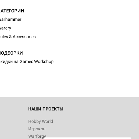
КАТЕГОРИИ
Warhammer
arcry
ules & Accessories
d Журнал
ПОДБОРКИ
к: Братья
кидки на Games Workshop
d Звёздные
НАШИ ПРОЕКТЫ
Hobby World
Игрокон
d Сумерки
Warforge