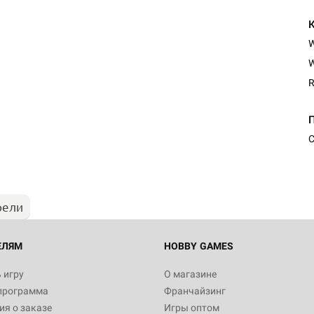
W
R
Настольная игра Hobby Worl
"Мир фантастики. Спецвыпус
Стругацкие"
С
1 490
рели
Настольная игра Hobby Worl
империи: Боевая тревога
799
ЕЛЯМ
HOBBY GAMES
 игру
О магазине
программа
Франчайзинг
Настольная игра Hobby Worl
я о заказе
Игры оптом