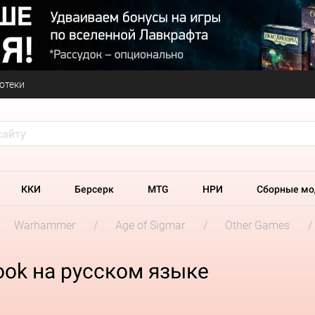
отеки
ККИ
Берсерк
MTG
НРИ
Сборные мо
Warhammer
Age of Sigmar
Other Games
ok на русском языке