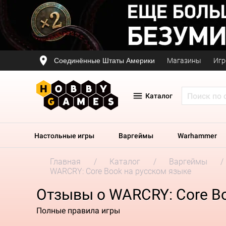
Соединённые Штаты Америки
Магазины
Игр
Каталог
Настольные игры
Варгеймы
Warhammer
Главная
Каталог
Варгеймы
WARCRY: Core Book на русском языке
Отзывы о WARCRY: Core Bo
Полные правила игры