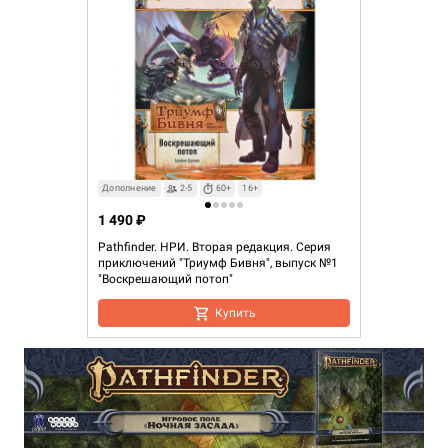
Дополнение
2-5
60+
16+
1 490 ₽
Pathfinder. НРИ. Вторая редакция. Серия
приключений "Триумф Бивня", выпуск №1
"Воскрешающий потоп"
Купить