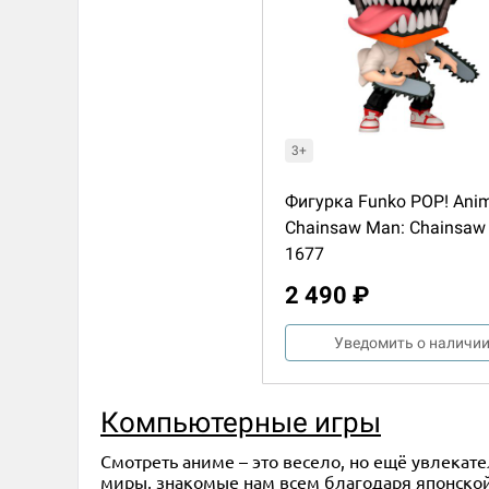
3+
Фигурка Funko POP! Anim
Chainsaw Man: Chainsaw
1677
2 490 ₽
Уведомить о наличи
Компьютерные игры
Смотреть аниме – это весело, но ещё увлекат
миры, знакомые нам всем благодаря японской 