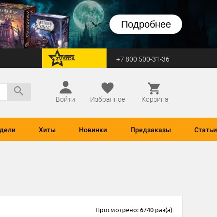
Подробнее
+7 800 500-31-36
перейти на Zvezda
Войти
Избранное
Корзина
дели
Хиты
Новинки
Предзаказы
Статьи
Просмотрено: 6740 раз(а)