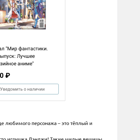
л "Мир фантастики.
ыпуск: Лучшее
зийное аниме"
0 ₽
Уведомить о наличии
де любимого персонажа – это тёплый и
место игрушка Дэнджи! Такие милые вещицы