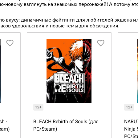
новому взглянуть на знакомых персонажей! А потому это
 по вкусу: динамичные файтинги для любителей экшена и
 часов удовольствия и новые темы для обсуждения.
12+
12+
sh -
BLEACH Rebirth of Souls (для
NARUT
team)
PC/Steam)
Ninja
PC/St