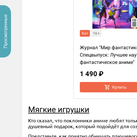
Просмотренные
Хит
16+
Журнал "Мир фантастик
Спецвыпуск: Лучшее нау
фантастическое аниме"
1 490 ₽
Купить
Мягкие игрушки
Кто сказал, что поклонники аниме любят тол
душевный подарок, который подойдёт для со
Представьте, как приятно обнимать плюшевог