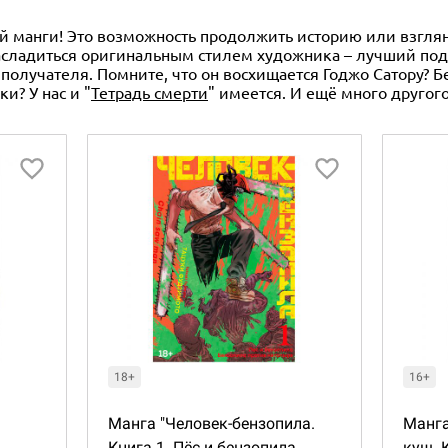
 манги! Это возможность продолжить историю или взглянут
 насладиться оригинальным стилем художника – лучший по
получателя. Помните, что он восхищается Годжо Сатору? Б
и? У нас и "
Тетрадь смерти
" имеется. И ещё много другого
18+
16+
Манга "Человек-бензопила.
Манга
Книга 1. Пёс и бензопила.
куш. 