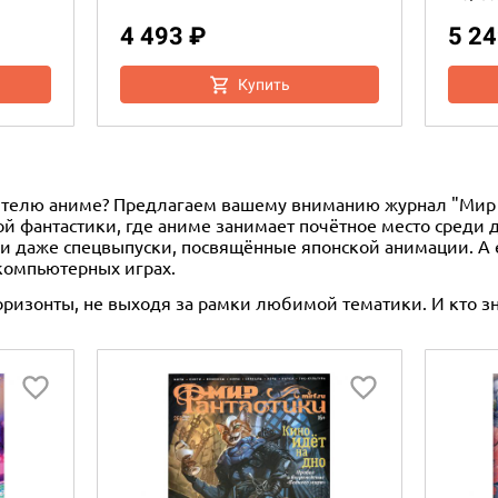
4 493 ₽
5 24
Купить
ителю аниме? Предлагаем вашему вниманию журнал "Мир фа
й фантастики, где аниме занимает почётное место среди др
и даже спецвыпуски, посвящённые японской анимации. А е
компьютерных играх.
оризонты, не выходя за рамки любимой тематики. И кто зн