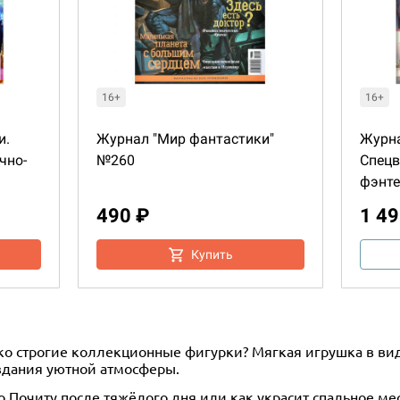
16+
16+
и.
Журнал "Мир фантастики"
Журна
чно-
№260
Спецв
фэнте
490 ₽
1 49
Купить
ько строгие коллекционные фигурки? Мягкая игрушка в ви
здания уютной атмосферы.
о Почиту после тяжёлого дня или как украсит спальное 