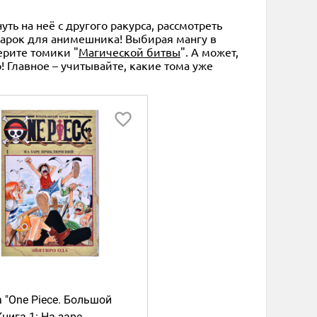
ь на неё с другого ракурса, рассмотреть
дарок для анимешника! Выбирая мангу в
ерите томики "
Магической битвы
". А может,
! Главное – учитывайте, какие тома уже
 "One Piece. Большой
Книга 1: На заре