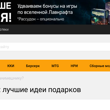
отеки
ККИ
Берсерк
MTG
НРИ
Сборные мо
 анимешнику?
: лучшие идеи подарков