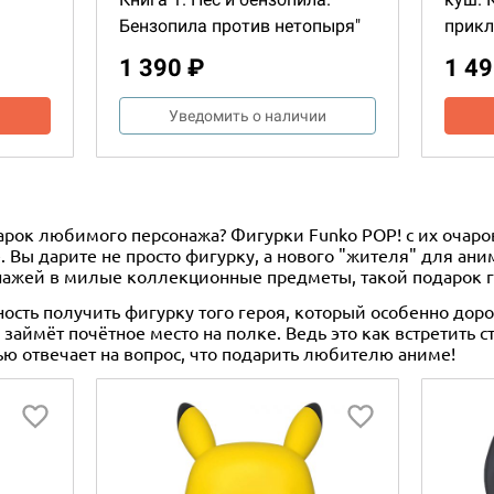
Бензопила против нетопыря"
прикл
1 390 ₽
1 49
Уведомить о наличии
дарок любимого персонажа? Фигурки Funko POP! с их оч
 Вы дарите не просто фигурку, а нового "жителя" для ани
нажей в милые коллекционные предметы, такой подарок г
ность получить фигурку того героя, который особенно дор
аймёт почётное место на полке. Ведь это как встретить с
тью отвечает на вопрос, что подарить любителю аниме!