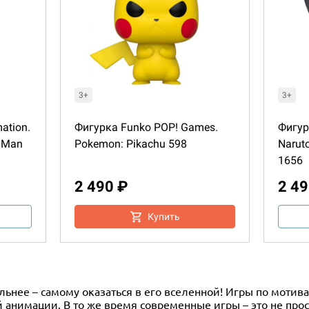
3+
3+
ation.
Фигурка Funko POP! Games.
Фигур
 Man
Pokemon: Pikachu 598
Naruto
1656
2 490 ₽
2 49
и
Купить
ельнее – самому оказаться в его вселенной! Игры по моти
анимации. В то же время современные игры – это не прос