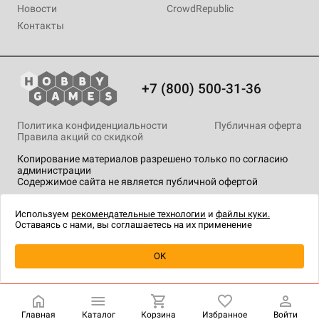
Новости
CrowdRepublic
Контакты
+7 (800) 500-31-36
Политика конфиденциальности
Публичная оферта
Правила акций со скидкой
Копирование материалов разрешено только по согласию
администрации
Содержимое сайта не является публичной офертой
На сайте Hobby Games применяются
рекомендательные
технологии
.
Используем
рекомендательные технологии
и
файлы куки.
Оставаясь с нами, вы соглашаетесь на их применение
Уведомить о наличии
OK
Главная
Каталог
Корзина
Избранное
Войти