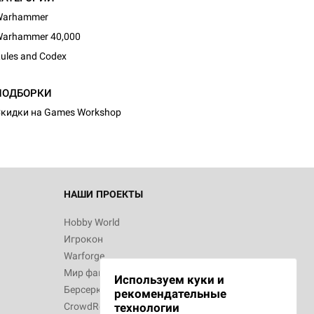
Warhammer
arhammer 40,000
ules and Codex
d Монстры
ПОДБОРКИ
кидки на Games Workshop
 Зомбицид:
НАШИ ПРОЕКТЫ
Hobby World
Игрокон
 Берсерк.
Warforge
в
Мир фантастики
Используем куки и
Берсерк
рекомендательные
CrowdRepublic
технологии