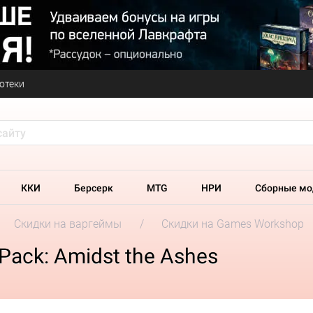
отеки
ККИ
Берсерк
MTG
НРИ
Сборные мо
Скидки на варгеймы
Скидки на Games Workshop
Pack: Amidst the Ashes