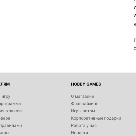
W
R
Настольная игра Hobby Worl
Египта
1 991
С
Настольная игра Hobby World
Белая смерть
12 990
ЕЛЯМ
HOBBY GAMES
 игру
О магазине
программа
Франчайзинг
Настольная игра Hobby World
я о заказе
Игры оптом
Сердце роя. Дисплей бустеро
овара
Корпоративные подарки
3 490
 правилами
Работа у нас
игры
Новости