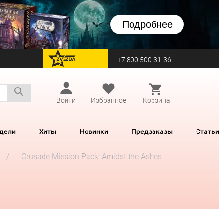
Подробнее
+7 800 500-31-36
перейти на Zvezda
Войти
Избранное
Корзина
дели
Хиты
Новинки
Предзаказы
Статьи
Crusade Mission Pack: Amidst the Ashes