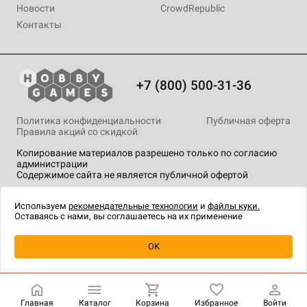
Новости
CrowdRepublic
Контакты
+7 (800) 500-31-36
Политика конфиденциальности
Публичная оферта
Правила акций со скидкой
Копирование материалов разрешено только по согласию
администрации
Содержимое сайта не является публичной офертой
На сайте Hobby Games применяются
рекомендательные
технологии
.
Используем
рекомендательные технологии
и
файлы куки.
Оставаясь с нами, вы соглашаетесь на их применение
Уведомить о наличии
OK
Главная
Каталог
Корзина
Избранное
Войти