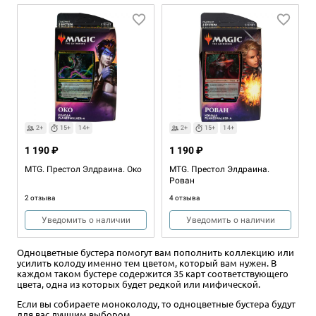
2+
15+
14+
2+
15+
14+
1 190 ₽
1 190 ₽
MTG. Престол Элдраина. Око
MTG. Престол Элдраина.
Рован
2 отзыва
4 отзыва
Уведомить о наличии
Уведомить о наличии
Одноцветные бустера помогут вам пополнить коллекцию или
усилить колоду именно тем цветом, который вам нужен. В
каждом таком бустере содержится 35 карт соответствующего
цвета, одна из которых будет редкой или мифической.
Если вы собираете моноколоду, то одноцветные бустера будут
для вас лучшим выбором.