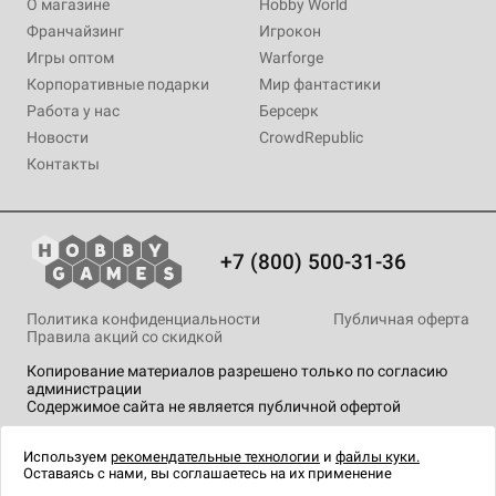
О магазине
Hobby World
Франчайзинг
Игрокон
Игры оптом
Warforge
Корпоративные подарки
Мир фантастики
Работа у нас
Берсерк
Новости
CrowdRepublic
Контакты
+7 (800) 500-31-36
Политика конфиденциальности
Публичная оферта
Правила акций со скидкой
Копирование материалов разрешено только по согласию
администрации
Содержимое сайта не является публичной офертой
На сайте Hobby Games применяются
рекомендательные
технологии
.
Используем
рекомендательные технологии
и
файлы куки.
Оставаясь с нами, вы соглашаетесь на их применение