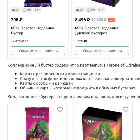
2+
15+
14+
2+
15+
14+
295 ₽
8 496 ₽
10 620 ₽
-20%
MTG. Престол Элдраина.
MTG. Престол Элдраина.
Бустер
Дисплей бустеров
17 отзывов
1 отзыв
Уведомить о наличии
Уведомить о наличии
Коллекционный
бустер
содержит
15
карт
выпуска
Throne
of
Eldrain
Карты
с
расширенными
иллюстрациями
Сразу
десяток
фольгированных
карт
,
включая
альтернативн
Карты
с
особыми
рамками
Обычные
карты
,
которые
не
получить
в
обычных
бустерах
Коллекционные
бустера
станут
отличным
подарком
для
искушенн
2+
2+
15+
15+
14+
13+
Eng
Eng
2+
15+
14+
Eng
295 ₽
2 995 ₽
8 496 ₽
10 620 ₽
-20%
MTG. Throne of Eldraine.
MTG. Throne of Eldraine. Bundle
MTG. Throne of Eldraine.
Booster
Booster Display
1 отзыв