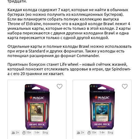
тридцати.
Каждая колода содержит 7 карт, которые не найти в обычных
бустерах (но можно получить из коллекционных бустеров).
2+
2+
15+
15+
14+
14+
Eng
Eng
2+
15+
14+
Eng
Если вы планируете собрать полную коллекцию выпуска
Throne of Eldraine, помните, что в каждой колоде Brawl лежит 4
395 ₽
295 ₽
495 ₽
уникальных карты, которые есть только в этой колоде. 2 карты
набора пересекаются с двумя другими колодами Brawl и одна
MTG. Throne of Eldraine. Blue
MTG. Throne of Eldraine. White
MTG. Throne of Eldraine. Black
карта пересекается только с одной другой колодой.
Theme Booster
Theme Booster
Theme Booster
Отдельные карты и полные колоды Brawl можно использовать
при игре в Standard и других форматах. Также у колоды есть
Уведомить о наличии
Уведомить о наличии
Уведомить о наличии
потенциал расширения до формат Commander.
Приятным бонусом станет Life wheel – новый счётчик жизней,
который поможет отслеживать здоровье в играх, где Spindown-
а с его 20 гранями не хватает.
2+
15+
14+
Eng
2+
15+
14+
Eng