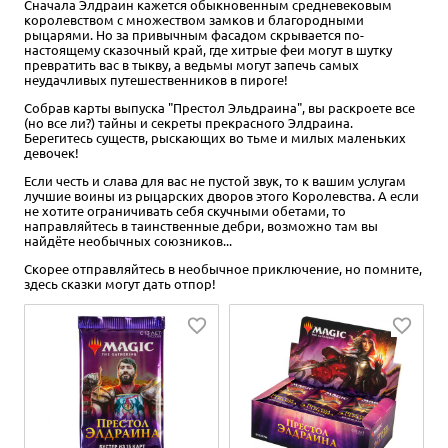
Сначала Элдраин кажется обыкновенным средневековым
королевством с множеством замков и благородными
рыцарями. Но за привычным фасадом скрывается по-
настоящему сказочный край, где хитрые феи могут в шутку
превратить вас в тыкву, а ведьмы могут запечь самых
неудачливых путешественников в пироге!
Собрав карты выпуска "Престол Эльдраина", вы раскроете все
(но все ли?) тайны и секреты прекрасного Элдраина.
Берегитесь существ, рыскающих во тьме и милых маленьких
девочек!
Если честь и слава для вас не пустой звук, то к вашим услугам
лучшие воины из рыцарских дворов этого Королевства. А если
не хотите ограничивать себя скучными обетами, то
направляйтесь в таинственные дебри, возможно там вы
найдёте необычных союзников...
Скорее отправляйтесь в необычное приключение, но помните,
здесь сказки могут дать отпор!