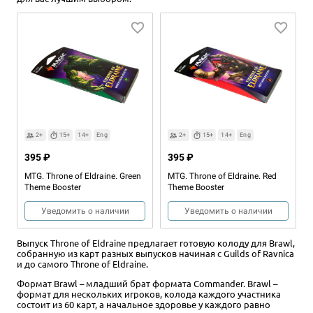
2+
15+
14+
Eng
2+
15+
14+
Eng
1 495 ₽
1 495 ₽
MTG. Throne of Eldraine. Oko
MTG. Throne of Eldraine. Rowan
3 отзыва
Уведомить о наличии
Уведомить о наличии
2+
15+
14+
Eng
2+
15+
14+
Eng
395 ₽
395 ₽
MTG. Throne of Eldraine. Green
MTG. Throne of Eldraine. Red
Theme Booster
Theme Booster
Уведомить о наличии
Уведомить о наличии
Выпуск Throne of Eldraine предлагает готовую колоду для Brawl,
собранную из карт разных выпусков начиная с Guilds of Ravnica
и до самого Throne of Eldraine.
Формат Brawl – младший брат формата Commander. Brawl –
формат для нескольких игроков, колода каждого участника
состоит из 60 карт, а начальное здоровье у каждого равно