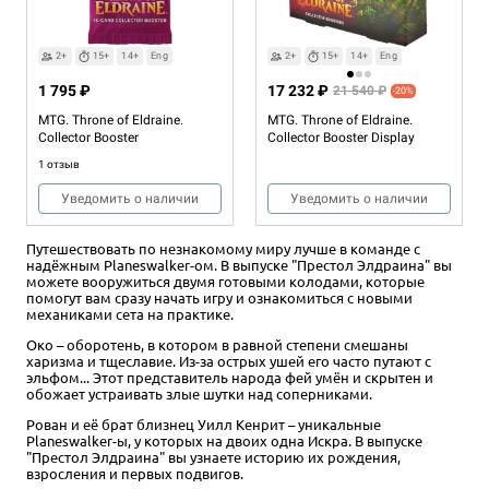
2 отзыва
1 отзыв
Товар снят с продажи
Уведомить о наличии
Уведомить о наличии
2+
15+
14+
Eng
2+
15+
14+
Eng
1 795 ₽
17 232 ₽
21 540 ₽
-20%
MTG. Throne of Eldraine.
MTG. Throne of Eldraine.
Collector Booster
Collector Booster Display
1 отзыв
Уведомить о наличии
Уведомить о наличии
Путешествовать по незнакомому миру лучше в команде с
надёжным Planeswalker-ом. В выпуске "Престол Элдраина" вы
можете вооружиться двумя готовыми колодами, которые
помогут вам сразу начать игру и ознакомиться с новыми
механиками сета на практике.
Око – оборотень, в котором в равной степени смешаны
харизма и тщеславие. Из-за острых ушей его часто путают с
эльфом... Этот представитель народа фей умён и скрытен и
обожает устраивать злые шутки над соперниками.
Рован и её брат близнец Уилл Кенрит – уникальные
Planeswalker-ы, у которых на двоих одна Искра. В выпуске
"Престол Элдраина" вы узнаете историю их рождения,
взросления и первых подвигов.