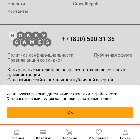
Новости
CrowdRepublic
Контакты
+7 (800) 500-31-36
Политика конфиденциальности
Публичная оферта
Правила акций со скидкой
Копирование материалов разрешено только по согласию
администрации
Содержимое сайта не является публичной офертой
На сайте Hobby Games применяются
рекомендательные
технологии
.
Используем
рекомендательные технологии
и
файлы куки.
Оставаясь с нами, вы соглашаетесь на их применение
Уведомить о наличии
OK
Главная
Каталог
Корзина
Избранное
Войти