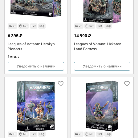
2+
60+
12+
Eng
2+
60+
12+
Eng
6 395 ₽
14 990 ₽
Leagues of Votann: Hernkyn
Leagues of Votann: Hekaton
Pioneers
Land Fortress
1 отзыв
Уведомить о наличии
Уведомить о наличии
2+
60+
12+
Eng
2+
60+
12+
Eng