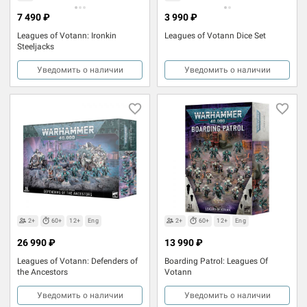
7 490 ₽
3 990 ₽
Leagues of Votann: Ironkin
Leagues of Votann Dice Set
Steeljacks
Уведомить о наличии
Уведомить о наличии
2+
60+
12+
Eng
2+
60+
12+
Eng
26 990 ₽
13 990 ₽
Leagues of Votann: Defenders of
Boarding Patrol: Leagues Of
the Ancestors
Votann
Уведомить о наличии
Уведомить о наличии