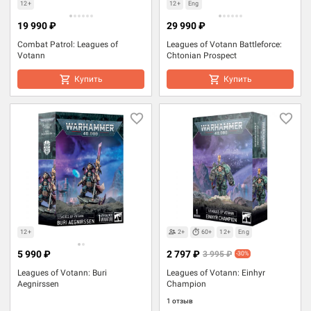
12+
12+
Eng
19 990 ₽
29 990 ₽
Combat Patrol: Leagues of
Leagues of Votann Battleforce:
Votann
Chtonian Prospect
Купить
Купить
12+
2+
60+
12+
Eng
5 990 ₽
2 797 ₽
3 995 ₽
-30%
Leagues of Votann: Buri
Leagues of Votann: Einhyr
Aegnirssen
Champion
1 отзыв