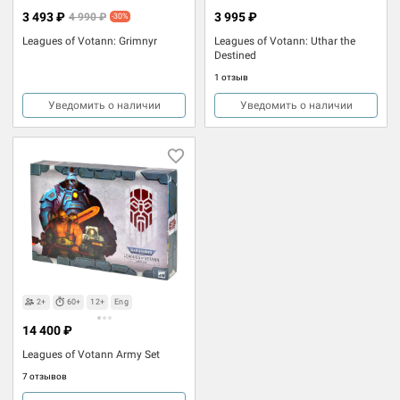
3 493 ₽
3 995 ₽
4 990 ₽
-30%
Leagues of Votann: Grimnyr
Leagues of Votann: Uthar the
Destined
1 отзыв
Уведомить о наличии
Уведомить о наличии
2+
60+
12+
Eng
14 400 ₽
Leagues of Votann Army Set
7 отзывов