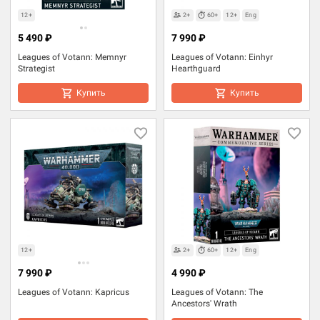
12+
2+
60+
12+
Eng
5 490 ₽
7 990 ₽
Leagues of Votann: Memnyr
Leagues of Votann: Einhyr
Strategist
Hearthguard
Купить
Купить
12+
2+
60+
12+
Eng
7 990 ₽
4 990 ₽
Leagues of Votann: Kapricus
Leagues of Votann: The
Ancestors' Wrath