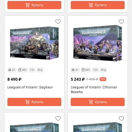
Купить
Купить
2+
60+
12+
Eng
2+
60+
12+
Eng
8 490 ₽
5 243 ₽
7 490 ₽
-30%
Leagues of Votann: Sagitaur
Leagues of Votann: Cthonian
Beserks
Купить
Купить