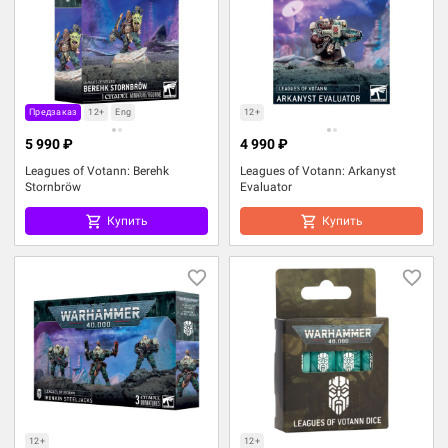
Предзаказ
12+
Eng
12+
5 990 ₽
4 990 ₽
Leagues of Votann: Berehk
Leagues of Votann: Arkanyst
Stornbröw
Evaluator
Купить
Купить
12+
12+