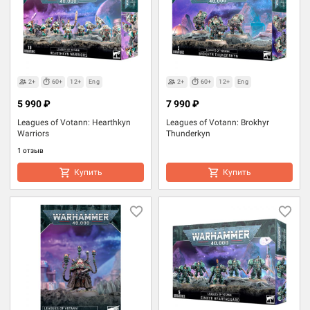
2+
60+
12+
Eng
2+
60+
12+
Eng
5 990 ₽
7 990 ₽
Leagues of Votann: Hearthkyn
Leagues of Votann: Brokhyr
Warriors
Thunderkyn
1 отзыв
Купить
Купить