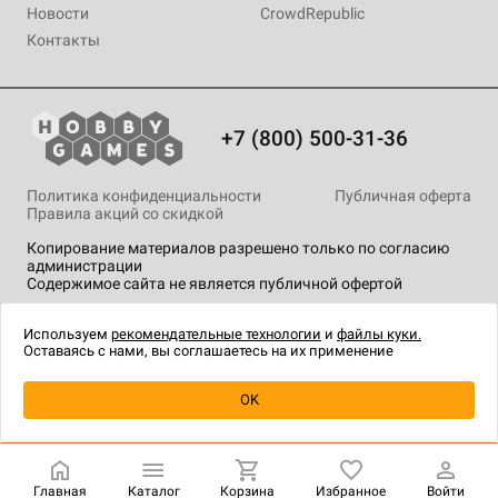
Новости
CrowdRepublic
Контакты
+7 (800) 500-31-36
Политика конфиденциальности
Публичная оферта
Правила акций со скидкой
Копирование материалов разрешено только по согласию
администрации
Содержимое сайта не является публичной офертой
На сайте Hobby Games применяются
рекомендательные
технологии
.
Используем
рекомендательные технологии
и
файлы куки.
Оставаясь с нами, вы соглашаетесь на их применение
Уведомить о наличии
OK
Главная
Каталог
Корзина
Избранное
Войти