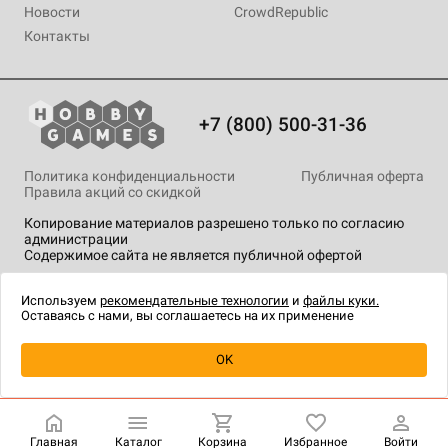
Новости
CrowdRepublic
Контакты
+7 (800) 500-31-36
Политика конфиденциальности
Публичная оферта
Правила акций со скидкой
Копирование материалов разрешено только по согласию
администрации
Содержимое сайта не является публичной офертой
На сайте Hobby Games применяются
рекомендательные
технологии
.
Используем
рекомендательные технологии
и
файлы куки.
Оставаясь с нами, вы соглашаетесь на их применение
Уведомить о наличии
OK
Главная
Каталог
Корзина
Избранное
Войти