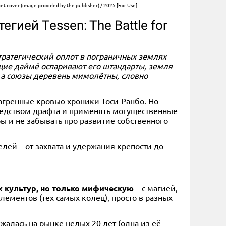
t cover (image provided by the publisher) / 2025 [Fair Use]
гией Tessen: The Battle for
стратегический оплот в пограничных землях
ющие даймё оспаривают его штандарты, земля
, а союзы деревень мимолётны, словно
багренные кровью хроники Тоси-Ранбо. Но
средством драфта и применять могущественные
ы и не забывать про развитие собственного
елей – от захвата и удержания крепости до
 культур, но только мифическую
– с магией,
ементов (тех самых колец), просто в разных
алась на рынке целых 20 лет (одна из её