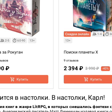
1-4
6
2-5
60-90
13+
13+
а за Рокуган
Поиски планеты X
зывов
9 отзывов
90 ₽
2 394 ₽
3 990 ₽
-40%
Купить
Купить
ится в настолки. В настолки, Карл!
рия книг в жанре LitRPG, в которых смешались фэнтези 
ю
. Американский писатель Мэтт Динниман издавал книги со