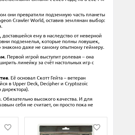
лом они превратили подземную часть планеты
geon Crawler World, оставив землянам выбор:
.
 доставшейся ему в наследство от неверной
ровни подземелья, которые полны ловушек,
о знакомо даже не самому опытному геймеру.
ам
. Первой игрой выступит ролевая – она
ширить линейку за счёт настольных игр с
етие
. Её основал Скотт Гейта – ветеран
я в Upper Deck, Decipher и Cryptozoic
о директора).
 Обязательно высокого качества. И для
овым себя не считает, он просто пока не