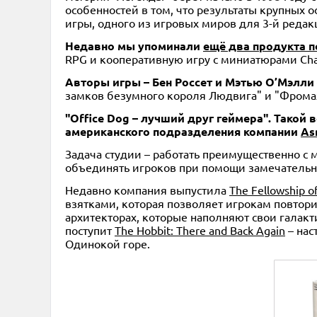
особенностей в том, что результаты крупных
игры, одного из игровых миров для 3-й редакц
Недавно мы упоминали
ещё два продукта п
RPG и кооперативную игру с миниатюрами Cha
Авторы игры – Бен Россет и Мэтью О’Мэлли
замков безумного короля Людвига" и "Фрома
"Office Dog – лучший друг геймера". Такой 
американского подразделения компании
As
Задача студии – работать преимущественно с 
объединять игроков при помощи замечательн
Недавно компания выпустила
The Fellowship of
взятками, которая позволяет игрокам повторит
архитекторах, которые наполняют свои галакт
поступит
The Hobbit: There and Back Again
– нас
Одинокой горе.