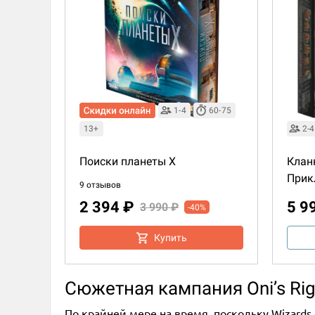
1-4
60-75
13+
2-4
Поиски планеты X
Кланк
Прик
9 отзывов
2 394 ₽
5 9
3 990 ₽
-40%
Купить
Сюжетная кампания Oni’s Ri
По крайней мере на время, поскольку Wizards