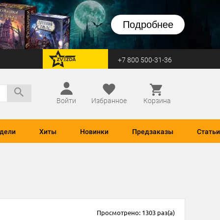
Подробнее
+7 800 500-31-36
перейти на Zvezda
Войти
Избранное
Корзина
дели
Хиты
Новинки
Предзаказы
Статьи
Просмотрено: 1303 раз(а)