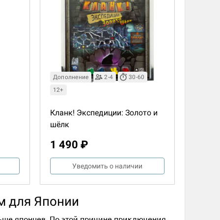
Дополнение
2-4
30-60
12+
Кланк! Экспедиции: Золото и
шёлк
1 490 ₽
Уведомить о наличии
ом для Японии
ольше японцев. По этой причине приключения