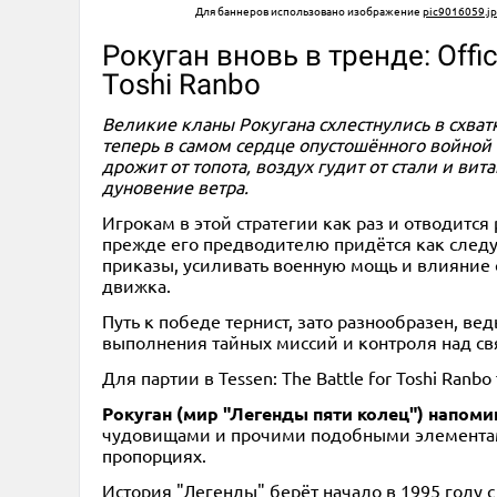
Для баннеров использовано изображение
pic9016059.j
Рокуган вновь в тренде: Offi
Toshi Ranbo
Великие кланы Рокугана схлестнулись в схват
теперь в самом сердце опустошённого войной
дрожит от топота, воздух гудит от стали и в
дуновение ветра.
Игрокам в этой стратегии как раз и отводитс
прежде его предводителю придётся как следу
приказы, усиливать военную мощь и влияние 
движка.
Путь к победе тернист, зато разнообразен, ве
выполнения тайных миссий и контроля над с
Для партии в Tessen: The Battle for Toshi Ranb
Рокуган (мир "Легенды пяти колец") напом
чудовищами и прочими подобными элементами.
пропорциях.
История "Легенды" берёт начало в 1995 году 