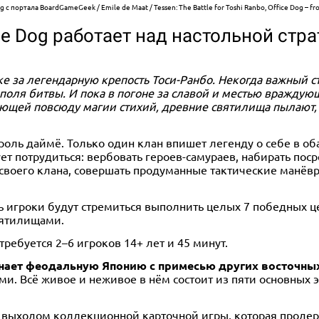
pg
с портала BoardGameGeek / Emile de Maat / Tessen: The Battle for Toshi Ranbo, Office Dog – fron
ce Dog работает над настольной страте
ке за легендарную крепость Тоси-Ранбо. Некогда важный 
 поля битвы. И пока в погоне за славой и местью вражду
итающей повсюду магии стихий, древние святилища пылают
я роль даймё. Только один клан впишет легенду о себе в о
ет потрудиться: вербовать героев-самураев, набирать по
своего клана, совершать продуманные тактические манёвр
дь игроки будут стремиться выполнить целых 7 победных ц
вятилищами.
o требуется 2–6 игроков 14+ лет и 45 минут.
инает феодальную Японию с примесью других восточных
 Всё живое и неживое в нём состоит из пяти основных эл
с выходом коллекционной карточной игры, которая продерж