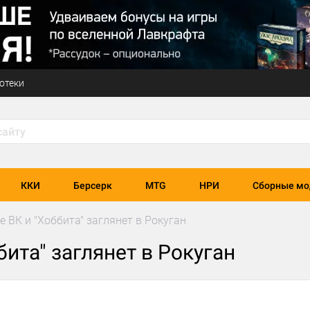
отеки
ККИ
Берсерк
MTG
НРИ
Сборные мо
ле ВК и "Хоббита" заглянет в Рокуган
бита" заглянет в Рокуган