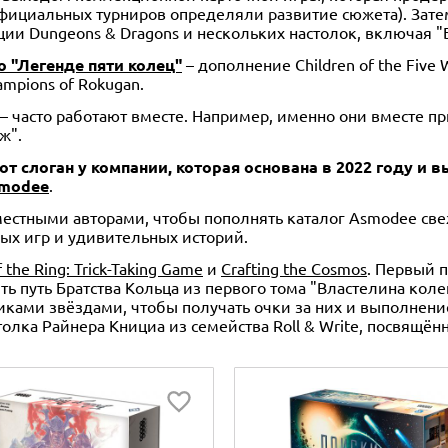
 официальных турниров определяли развитие сюжета). Зат
ии Dungeons & Dragons и нескольких настолок, включая "Б
о "Легенде пяти колец"
– дополнение Children of the Five 
mpions of Rokugan.
– часто работают вместе. Например, именно они вместе п
ж".
вот слоган у компании, которая основана в 2022 году и
modee
.
местными авторами, чтобы пополнять каталог Asmodee све
ых игр и удивительных историй.
 the Ring: Trick-Taking Game
и
Crafting the Cosmos
. Первый п
ь путь Братства Кольца из первого тома "Властелина колец
иками звёздами, чтобы получать очки за них и выполнени
толка Райнера Книциа из семейства Roll & Write, посвящён