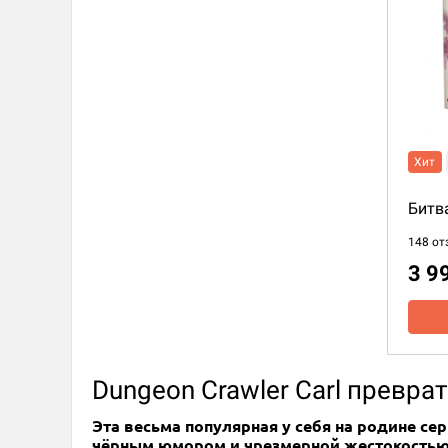
Хит
Битв
148 от
3 9
Dungeon Crawler Carl преврат
Эта весьма популярная у себя на родине се
чёрным юмором и чрезмерной жестокость