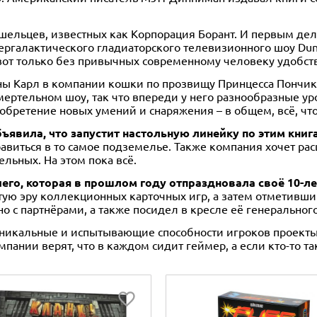
шельцев, известных как Корпорация Борант. И первым де
ергалактического гладиаторского телевизионного шоу Dun
, вот только без привычных современному человеку удобств
ны Карл в компании кошки по прозвищу Принцесса Пончик,
мертельном шоу, так что впереди у него разнообразные у
обретение новых умений и снаряжения – в общем, всё, чт
бъявила, что запустит настольную линейку по этим книг
авиться в то самое подземелье. Также компания хочет рас
льных. На этом пока всё.
иего, которая в прошлом году отпраздновала своё 10-л
ую эру коллекционных карточных игр, а затем отметившийс
но с партнёрами, а также посидел в кресле её генеральног
уникальные и испытывающие способности игроков проекты.
пании верят, что в каждом сидит геймер, а если кто-то так