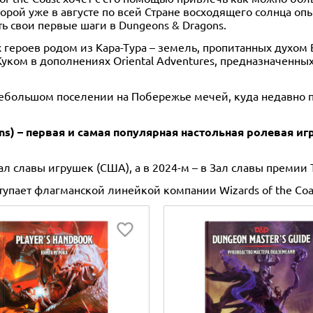
оторой уже в августе по всей Стране восходящего солнца 
 свои первые шаги в Dungeons & Dragons.
героев родом из Кара-Тура – земель, пропитанных духом В
ком в дополнениях Oriental Adventures, предназначенных 
небольшом поселении на Побережье мечей, куда недавно п
s) – первая и самая популярная настольная ролевая иг
л славы игрушек (США), а в 2024-м – в Зал славы премии 
упает флагманской линейкой компании Wizards of the Coa