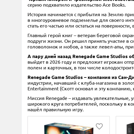
серию подхватило издательство Ace Books.
История начинается с прибытия на Землю при
в многоуровневое подземелье для своего инт
стать его частью или остаться на поверхности
Главный герой книг – ветеран береговой охра
подруги жизни. Он решил принять участие в с
головоломок и мобов, а также левел-апы, при
А пару дней назад Renegade Game Studios о
выйдет в 2026 году и предложит игрокам отпр
полем и карточных, в том числе колодостроите
Renegade Game Studios – компания из Сан-Д
индустрии, начавший с клуба-магазина в золот
Entertainment (Скотт основал и эту компанию, 
Миссия Renegade – издавать увлекательные, 
широкого круга потребителей, поскольку в ком
нашёл правильную игру.