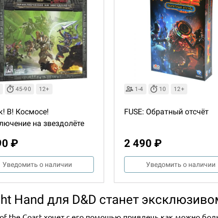
45-90
12+
1-4
10
12+
! В! Космосе!
FUSE: Обратный отсчёт
лючение на звездолёте
90 ₽
2 490 ₽
Уведомить о наличии
Уведомить о наличии
ght Hand для D&D станет эксклюзив
 of the Coast хочет с его помощью привлечь как можно б