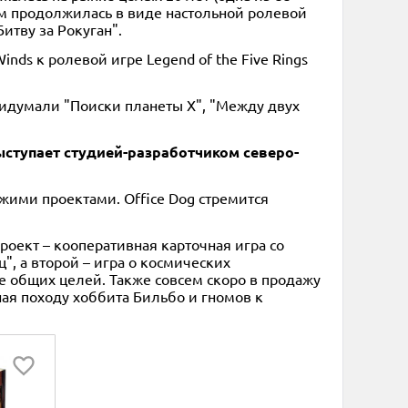
ем продолжилась в виде настольной ролевой
итву за Рокуган".
Winds к ролевой игре Legend of the Five Rings
ридумали "Поиски планеты X", "Между двух
 выступает студией-разработчиком северо-
жими проектами. Office Dog стремится
роект – кооперативная карточная игра со
", а второй – игра о космических
е общих целей. Также совсем скоро в продажу
ная походу хоббита Бильбо и гномов к