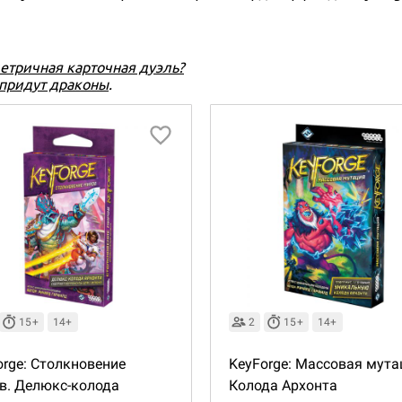
метричная карточная дуэль?
 придут драконы
.
15+
14+
2
15+
14+
orge: Столкновение
KeyForge: Массовая мута
в. Делюкс-колода
Колода Архонта