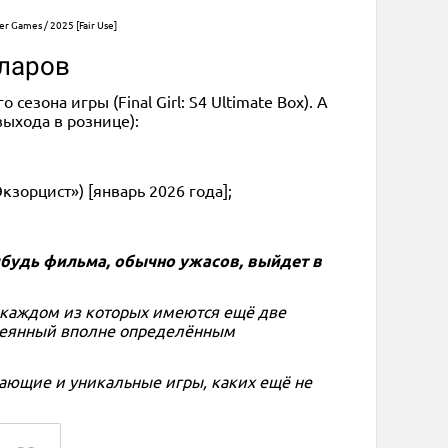
r Games / 2025 [Fair Use]
лларов
зона игры (Final Girl: S4 Ultimate Box). А
ыхода в рознице):
зорцист») [январь 2026 года];
нибудь фильма, обычно ужасов, выйдет в
в каждом из которых имеются ещё две
навеянный вполне определённым
вающие и уникальные игры, каких ещё не