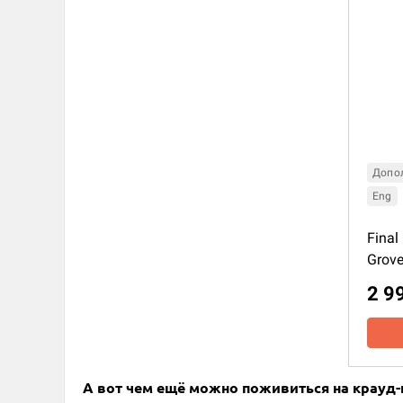
Допо
Eng
Final 
Grov
2 9
А вот чем ещё можно поживиться на крауд