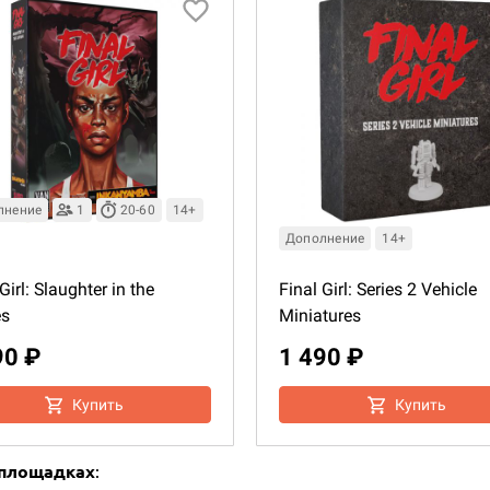
лнение
1
20-60
14+
Дополнение
14+
Girl: Slaughter in the
Final Girl: Series 2 Vehicle
es
Miniatures
90 ₽
1 490 ₽
Купить
Купить
-площадках
: