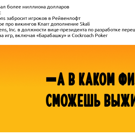
собрал более миллиона долларов
с
ons забросит игроков в Рейвенлофт
е про викингов Knarr дополнение Skali
tens, Inc. в должности вице-президента по разработке пере
 игр, включая «Барабашку» и Cockroach Poker