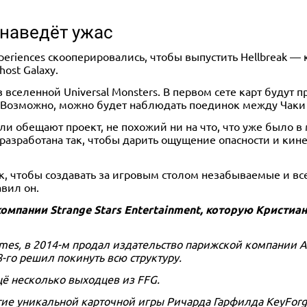
 наведёт ужас
Experiences скооперировались, чтобы выпустить Hellbreak 
ost Galaxy.
з вселенной Universal Monsters. В первом сете карт будут 
 Возможно, можно будет наблюдать поединок между Чаки 
ли обещают проект, не похожий ни на что, что уже было в
G разработана так, чтобы дарить ощущение опасности и ки
ак, чтобы создавать за игровым столом незабываемые и 
авил он.
омпании Strange Stars Entertainment, которую Кристиан
Games, в 2014-м продал издательство парижской компании A
-го решил покинуть всю структуру.
щё несколько выходцев из FFG.
итие уникальной карточной игры Ричарда Гарфилда KeyFor