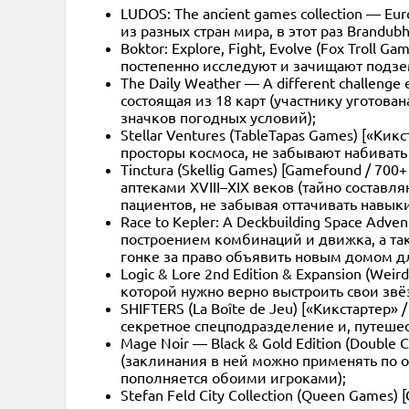
LUDOS: The ancient games collection — Eu
из разных стран мира, в этот раз Brandu
Boktor: Explore, Fight, Evolve (Fox Trol
постепенно исследуют и зачищают подзе
The Daily Weather — A different challenge
состоящая из 18 карт (участнику уготов
значков погодных условий);
Stellar Ventures (TableTapas Games) [«Ки
просторы космоса, не забывают набивать
Tinctura (Skellig Games) [Gamefound / 
аптеками XVIII–XIX веков (тайно состав
пациентов, не забывая оттачивать навык
Race to Kepler: A Deckbuilding Space Adv
построением комбинаций и движка, а так
гонке за право объявить новым домом дл
Logic & Lore 2nd Edition & Expansion (We
которой нужно верно выстроить свои звёз
SHIFTERS (La Boîte de Jeu) [«Кикстартер
секретное спецподразделение и, путешест
Mage Noir — Black & Gold Edition (Doubl
(заклинания в ней можно применять по 
пополняется обоими игроками);
Stefan Feld City Collection (Queen Game