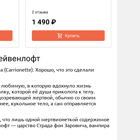
2 отзыва
1 490 ₽
Купить
Рейвенлофт
(Carrionette). Хорошо, что это сделали
чно любимую, в которую вдохнуло жизнь
лку, которой её душа приколота к телу.
одозревающей жертвой, обычно со своим
нее, кукольное тело, а сам отправляется
ь, что лишь одной мертвионеткой содержимое
нлофт — царство Страда фон Заровича, вампира
rchon