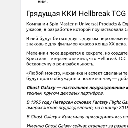
ним.
Грядущая ККИ Hellbreak TCG
Компании Spin Master и Universal Products & 
ужасов, в разработке которой поучаствовала Gh
В ней будут биться друг с другом персонажи и
знаковые для фильмов ужасов конца XX века.
Механики пока держатся в секрете, но создате
Кристиан Петерсен отметил, что Hellbreak TC
бесконечную реиграбельность.
«Любой монстр, механика и аспект сделаны т
будут долго обсуждать и после матча», — доб
Ghost Galaxy — настольное подразделение к
тесным кругом деловых партнёров.
В 1995 году Петерсен основал Fantasy Flight 
американское подразделение, но в конце 2018
В Ghost Galaxy к Кристиану присоединились е
Именно Ghost Galaxy сейчас отвечает за разв