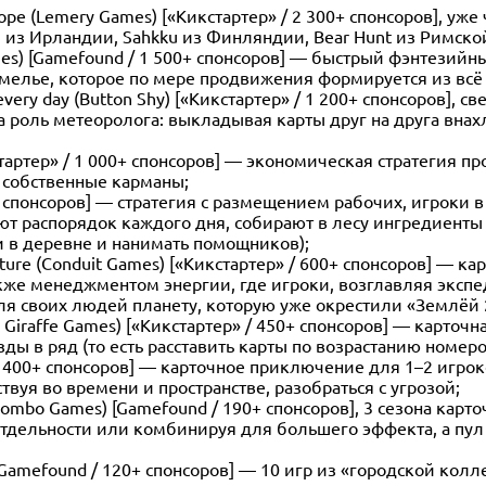
rope (Lemery Games) [«Кикстартер» / 2 300+ спонсоров], у
bh из Ирландии, Sahkku из Финляндии, Bear Hunt из Римско
l Games) [Gamefound / 1 500+ спонсоров] — быстрый фэнтези
мелье, которое по мере продвижения формируется из всё 
 every day (Button Shy) [«Кикстартер» / 1 200+ спонсоров], 
ана роль метеоролога: выкладывая карты друг на друга вна
кстартер» / 1 000+ спонсоров] — экономическая стратегия 
 собственные карманы;
700+ спонсоров] — стратегия с размещением рабочих, игрок
ляют распорядок каждого дня, собирают в лесу ингредиенты
и в деревне и нанимать помощников);
enture (Conduit Games) [«Кикстартер» / 600+ спонсоров] — к
же менеджментом энергии, где игроки, возглавляя экспед
я своих людей планету, которую уже окрестили «Землёй 2
ird Giraffe Games) [«Кикстартер» / 450+ спонсоров] — карто
ды в ряд (то есть расставить карты по возрастанию номеров
» / 400+ спонсоров] — карточное приключение для 1–2 игро
вуя во времени и пространстве, разобраться с угрозой;
e Combo Games) [Gamefound / 190+ спонсоров], 3 сезона кар
отдельности или комбинируя для большего эффекта, а пул
s) [Gamefound / 120+ спонсоров] — 10 игр из «городской ко