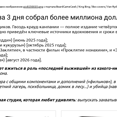
вано изображение
pic9250035.png
с портала BoardGameGeek / King Bing / Box covers / Van Ryde
 4 за 3 дня собрал более миллиона до
ков. Гвоздь крауд-кампании — полное издание четвёртого се
дно приведём ключевые источники вдохновения и сроки в
едди») [июнь 2025 года];
и кукурузы») [октябрь 2025 года];
Заклятие», в частности фильм «Проклятие монахини», и «Эк
да];
) [август 2026 года].
гает вжиться в роль «последней выжившей» из какого-
она.
бора с общими компонентами и дополнений («фильмов»), 
етний лагерь, психбольница, домик в лесу...) и убийца (
ая студия, которая любит удивлять
: выпускать захваты