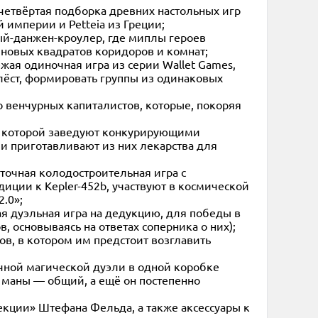
же четвёртая подборка древних настольных игр
й империи и Petteia из Греции;
йный-данжен-кроулер, где миплы героев
новых квадратов коридоров и комнат;
свежая одиночная игра из серии Wallet Games,
хлёст, формировать группы из одинаковых
про венчурных капиталистов, которые, покоряя
и в которой заведуют конкурирующими
 и приготавливают из них лекарства для
арточная колодостроительная игра с
иции к Kepler-452b, участвуют в космической
.0»;
чная дуэльная игра на дедукцию, для победы в
, основываясь на ответах соперника о них);
ков, в котором им предстоит возглавить
точной магической дуэли в одной коробке
 маны — общий, а ещё он постепенно
ллекции» Штефана Фельда, а также аксессуары к