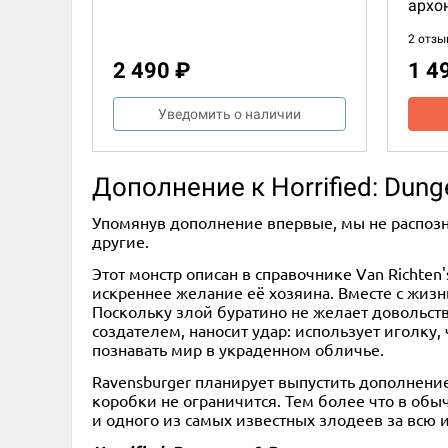
архо
2 отзы
2 490 ₽
1 4
Уведомить о наличии
Дополнение к Horrified: Dun
Упомянув дополнение впервые, мы не распозна
другие.
Этот монстр описан в справочнике Van Richten
искреннее желание её хозяина. Вместе с жизн
Поскольку злой буратино не желает довольст
создателем, наносит удар: использует иголку,
познавать мир в украденном обличье.
Ravensburger планирует выпустить дополнени
2
45+
14+
Eng
2+
коробки не ограничится. Тем более что в обы
и одного из самых известных злодеев за всю
Keyforge. Call of the Archons:
KeyFo