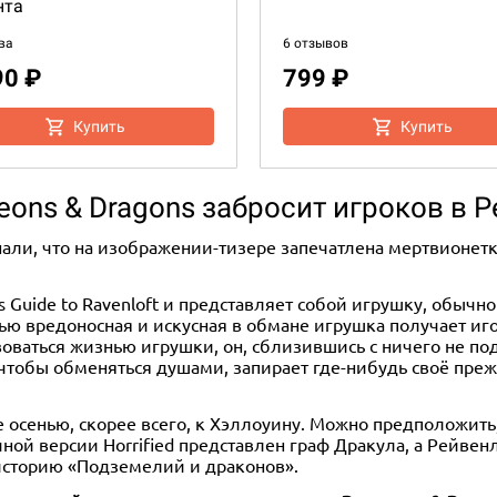
нта
ва
6 отзывов
90 ₽
799 ₽
Купить
Купить
geons & Dragons забросит игроков в 
ли, что на изображении-тизере запечатлена мертвионетка 
's Guide to Ravenloft и представляет собой игрушку, обы
ью вредоносная и искусная в обмане игрушка получает иго
воваться жизнью игрушки, он, сблизившись с ничего не п
 чтобы обменяться душами, запирает где-нибудь своё преж
е осенью, скорее всего, к Хэллоуину. Можно предположит
45+
14+
Eng
2+
45+
14+
Eng
чной версии Horrified представлен граф Дракула, а Рейве
 историю «Подземелий и драконов».
rge: Age of Ascension
KeyForge: Worlds Collide A