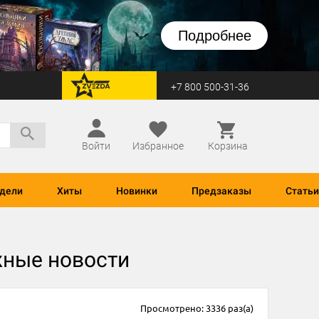
Подробнее
+7 800 500-31-36
перейти на Zvezda
Войти
Избранное
Корзина
дели
Хиты
Новинки
Предзаказы
Статьи
жные новости
Просмотрено: 3336 раз(а)