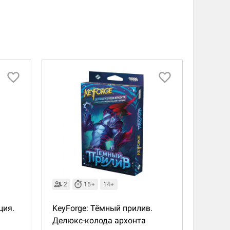
2
15+
14+
ция.
KeyForge: Тёмный прилив.
Делюкс-колода архонта