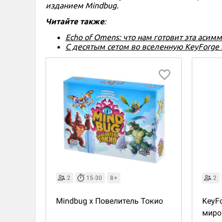
изданием Mindbug.
Читайте также
:
Echo of Omens: что нам готовит эта асим
С десятым сетом во вселенную KeyForge
2
15-30
8+
2
Mindbug x Повелитель Токио
KeyF
миро