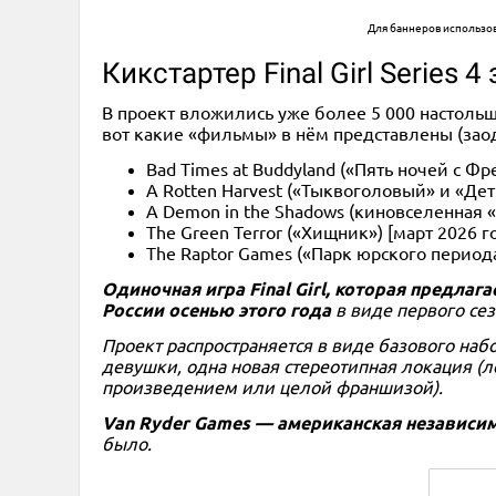
Для баннеров использо
Кикстартер Final Girl Series
В проект вложились уже более 5 000 настольщи
вот какие «фильмы» в нём представлены (зао
Bad Times at Buddyland («Пять ночей с Фр
A Rotten Harvest («Тыквоголовый» и «Дет
A Demon in the Shadows (киновселенная «
The Green Terror («Хищник») [март 2026 го
The Raptor Games («Парк юрского периода»
Одиночная игра Final Girl, которая предла
России осенью этого года
в виде первого сез
Проект распространяется в виде базового на
девушки, одна новая стереотипная локация (л
произведением или целой франшизой).
Van Ryder Games — американская независим
было.