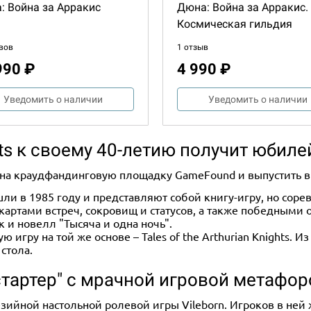
: Война за Арракис
Дюна: Война за Арракис.
Космическая гильдия
вов
1 отзыв
990 ₽
4 990 ₽
Уведомить о наличии
Уведомить о наличии
ghts к своему 40-летию получит юбил
м на краудфандинговую площадку GameFound и выпустить в 
ли в 1985 году и представляют собой книгу-игру, но соре
картами встреч, сокровищ и статусов, а также победными
к и новелл "Тысяча и одна ночь".
ю игру на той же основе – Tales of the Arthurian Knights. 
стола.
кстартер" с мрачной игровой метафо
езийной настольной ролевой игры Vileborn. Игроков в ней