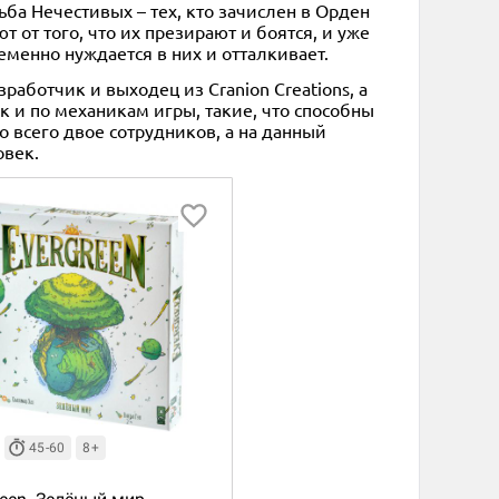
дьба Нечестивых – тех, кто зачислен в Орден
 от того, что их презирают и боятся, и уже
еменно нуждается в них и отталкивает.
зработчик и выходец из Cranion Creations, а
к и по механикам игры, такие, что способны
о всего двое сотрудников, а на данный
овек.
45-60
8+