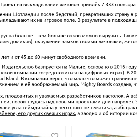
 Проект на выкладывание жетонов привлёк 7 333 спонсора 
влении Шотландии после бедствий, превративших страну в 
выкладывают их на игровое поле. В результате в подходя
группа больше – тем больше очков можно выручить. Также
лам домиков), окружение замков своими жетонами, жетон
 лет и от 45 до 60 минут свободного времени.
. Издательство базируется на Мальте, основано в 2016 го
нской компании сосредоточиться на цифровых играх). В 20
d Island. В компании верят, что мало что может сравнива
ужением в её воображаемый мир. Mighty Boards создана, ч
х, плодовитых и уважаемых разработчиков настолок. А всё 
т ей, порой трудясь над новыми проектами дни напролёт. 
главе угла геймдизайна у него стоит не тематика, а абстра
айнере, его других свежих играх
, а заодно и об истории ко