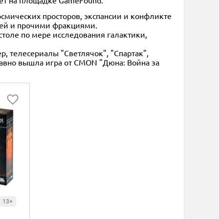
дёт на площадке GameFound.
космических просторов, экспансии и конфликте
ей и прочими фракциями.
толе по мере исследования галактики,
р, телесериалы "Светлячок", "Спартак",
давно вышла игра от CMON "Дюна: Война за
13+