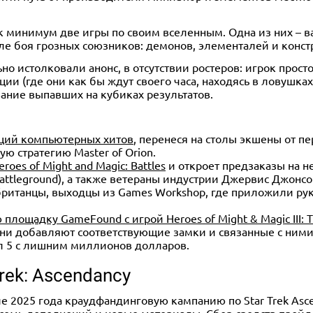
к минимум две игры по своим вселенным. Одна из них – в
ле боя грозных союзников: демонов, элементалей и конст
но истолковали анонс, в отсутствии ростеров: игрок прост
ии (где они как бы ждут своего часа, находясь в ловушка
ние выпавших на кубиках результатов.
20-30
10+
2-6
20-40
10+
аций компьютерных хитов
, перенеся на столы экшены от пе
ун и Веста
Портрет Императора
ю стратегию Master of Orion.
es of Might and Magic: Battles
и откроет предзаказы на не
90 ₽
1 отзыв
 Battleground), а также ветераны индустрии Джервис Джон
– британцы, выходцы из Games Workshop, где приложили ру
1 043 ₽
1 490 ₽
-30%
Купить
лощадку GameFound с игрой Heroes of Might & Magic III: 
Купить
 Они добавляют соответствующие замки и связанные с ними
ал 5 с лишним миллионов долларов.
rek: Ascendancy
але 2025 года краудфандинговую кампанию по Star Trek Ascen