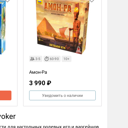
3-5
60-90
10+
Амон-Ра
3 990 ₽
Уведомить о наличии
voker
сти для настольных ролевых игр и варгеймов