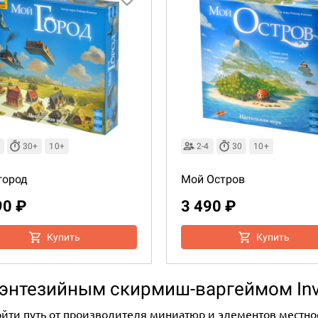
30+
10+
2-4
30
10+
город
Мой Остров
90 ₽
3 490 ₽
Купить
Купить
 фэнтезийным скирмиш-варгеймом In
ойти путь от производителя миниатюр и элементов местно