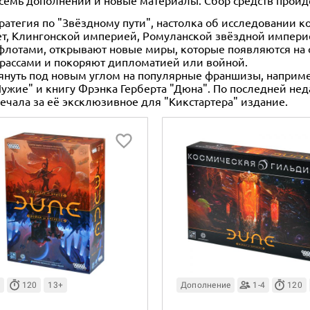
все семь дополнений и новые материалы. Сбор средств прой
стратегия по "Звёздному пути", настолка об исследовании 
, Клингонской империей, Ромуланской звёздной импери
лотами, открывают новые миры, которые появляются на с
рассами и покоряют дипломатией или войной.
глянуть под новым углом на популярные франшизы, наприме
Чужие" и книгу Фрэнка Герберта "Дюна". По последней не
отвечала за её эксклюзивное для "Кикстартера" издание.
120
13+
Дополнение
1-4
120