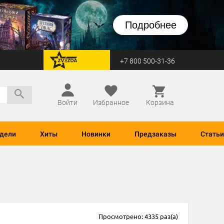
Подробнее
+7 800 500-31-36
перейти на Zvezda
Войти
Избранное
Корзина
дели
Хиты
Новинки
Предзаказы
Статьи
Просмотрено: 4335 раз(а)