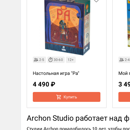
2-5
30-60
12+
2-4
Настольная игра "Ра"
Мой 
4 490 ₽
3 4
Купить
Archon Studio работает над
Студии Archon понадобилось 10 лет, чтобы пр