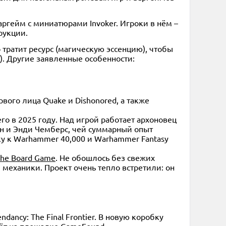
аргейм с миниатюрами Invoker. Игроки в нём –
рукции.
о тратит ресурс (магическую эссенцию), чтобы
х). Другие заявленные особенности:
2-4
60+
14+
рвого лица Quake и Dishonored, а также
Скала ведьм
го в 2025 году. Над игрой работает архоновец
3 990 ₽
сон и Энди Чемберс, чей суммарный опыт
ку к Warhammer 40,000 и Warhammer Fantasy
Купить
The Board Game
. Не обошлось без свежих
 механики. Проект очень тепло встретили: он
dancy: The Final Frontier. В новую коробку