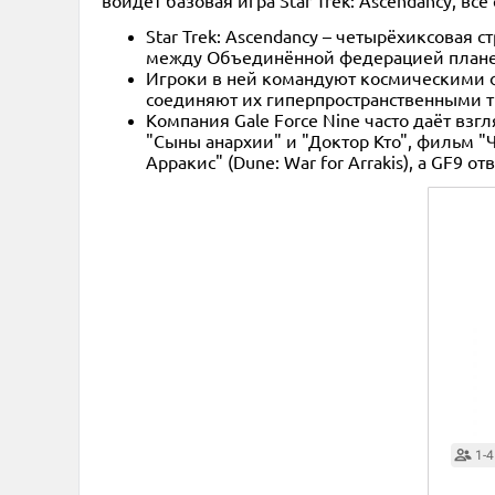
войдёт базовая игра Star Trek: Ascendancy, 
Star Trek: Ascendancy – четырёхиксовая 
между Объединённой федерацией планет
Игроки в ней командуют космическими ф
соединяют их гиперпространственными т
Компания Gale Force Nine часто даёт вз
"Сыны анархии" и "Доктор Кто", фильм "
Арракис" (Dune: War for Arrakis), а GF9 
1-4