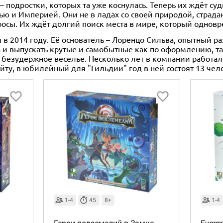
– подростки, которых та уже коснулась. Теперь их ждёт су
ью и Империей. Они не в ладах со своей природой, страдают
просы. Их ждёт долгий поиск места в мире, который одновр
я в 2014 году. Её основатель – Лоренцо Сильва, опытный ра
а и выпускать крутые и самобытные как по оформлению, та
и безудержное веселье. Несколько лет в компании работал
йту, в юбилейный для "Гильдии" год в ней состоят 13 чел
1-4
45
8+
1-4