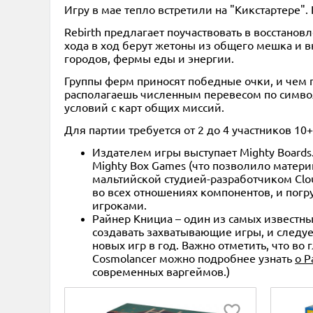
Игру в мае тепло встретили на "Кикстартере".
Rebirth предлагает поучаствовать в восстано
хода в ход берут жетоны из общего мешка и 
городов, фермы еды и энергии.
Группы ферм приносят победные очки, и чем 
располагаешь численным перевесом по симво
условий с карт общих миссий.
Для партии требуется от 2 до 4 участников 10+
Издателем игры выступает Mighty Boards
Mighty Box Games (что позволило матери
мальтийской студией-разработчиком Clou
во всех отношениях компонентов, и погр
игроками.
Райнер Книциа – один из самых известны
создавать захватывающие игры, и следуе
новых игр в год. Важно отметить, что во 
Cosmolancer можно подробнее узнать
о Р
современных варгеймов.)