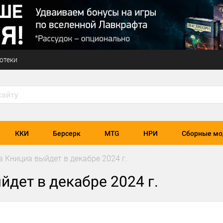
отеки
ККИ
Берсерк
MTG
НРИ
Сборные мо
а Книциа выйдет в декабре 2024 г.
йдет в декабре 2024 г.