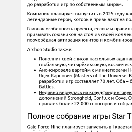
до разработки игр по собственным мирам.
Компания планирует выпустить в 2025 году ка
легендарные герои, которые призывают на по
Главная особенность проекта, если мы правиль
призывать союзников на стол из своей коллекц
поочерёдная активация юнитов и комбинирова
Archon Studio также:
2
2-4
20-30
60-90
10+
10+
2
Пополнит свой список настольных адапт
Сумерки Венеции
Венецианская мозаика
Непт
глобальную, четырёхиксовую, космическу
Анонсировала варгейм с миниатюрами Hero
1 490 ₽
4 990 ₽
1 4
Яцек Карпович (Masters of The Universe:
разработки игр составляет 70 лет. Оба 
Battles.
Уведомить о наличии
Купить
Недавно вернулась на краудфандинговую п
дополнений Stronghold, Conflux и Cove.
привлёк более 22 000 спонсоров и собр
Полное собрание игры Star T
Gale Force Nine планирует запустить в I кварт