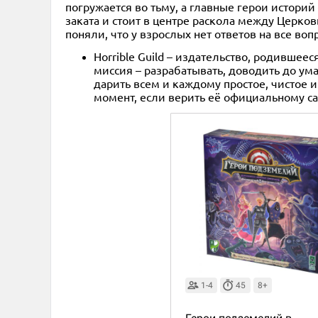
погружается во тьму, а главные герои историй 
заката и стоит в центре раскола между Церков
поняли, что у взрослых нет ответов на все во
Horrible Guild – издательство, родившеес
миссия – разрабатывать, доводить до ум
дарить всем и каждому простое, чистое 
момент, если верить её официальному са
1-4
45
8+