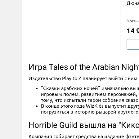
Дюна
8 отзы
14 
Игра Tales of the Arabian Ni
Издательство Play to Z планирует выйти с ни
"Сказки арабских ночей" изначально выш
игровым полем, развитием персонажей, 
тому, что испытали герои собрания сказо
В конце этого года WizKids выпустит другу
погрузиться в историю рыцарей круглого 
Horrible Guild вышла на "Ки
Компания собирает средства на издание фэнт