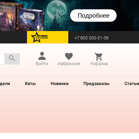
Подробнее
+7 800 500-31-36
перейти на Zvezda
Войти
Избранное
Корзина
дели
Хиты
Новинки
Предзаказы
Статьи