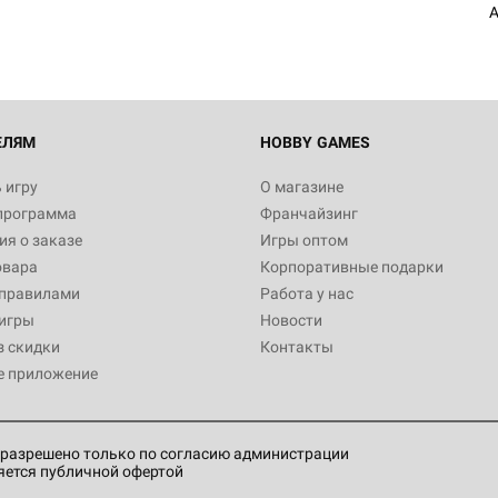
A
ЕЛЯМ
HOBBY GAMES
 игру
О магазине
программа
Франчайзинг
я о заказе
Игры оптом
овара
Корпоративные подарки
 правилами
Работа у нас
игры
Новости
з скидки
Контакты
е приложение
разрешено только по согласию администрации
яется публичной офертой