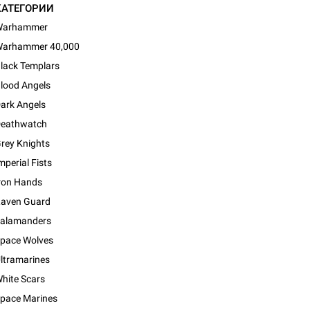
КАТЕГОРИИ
Warhammer
arhammer 40,000
lack Templars
lood Angels
ark Angels
eathwatch
rey Knights
mperial Fists
ron Hands
aven Guard
alamanders
pace Wolves
ltramarines
hite Scars
pace Marines