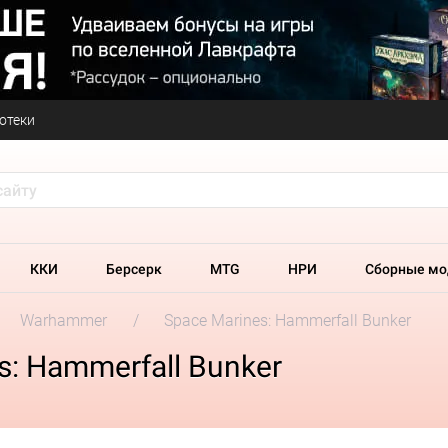
отеки
ККИ
Берсерк
MTG
НРИ
Сборные мо
Warhammer
Space Marines: Hammerfall Bunker
: Hammerfall Bunker