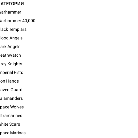
КАТЕГОРИИ
Warhammer
arhammer 40,000
lack Templars
lood Angels
ark Angels
eathwatch
rey Knights
mperial Fists
ron Hands
aven Guard
alamanders
pace Wolves
ltramarines
hite Scars
pace Marines