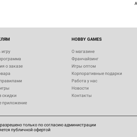
A
ЕЛЯМ
HOBBY GAMES
 игру
О магазине
программа
Франчайзинг
я о заказе
Игры оптом
овара
Корпоративные подарки
 правилами
Работа у нас
игры
Новости
з скидки
Контакты
е приложение
разрешено только по согласию администрации
яется публичной офертой