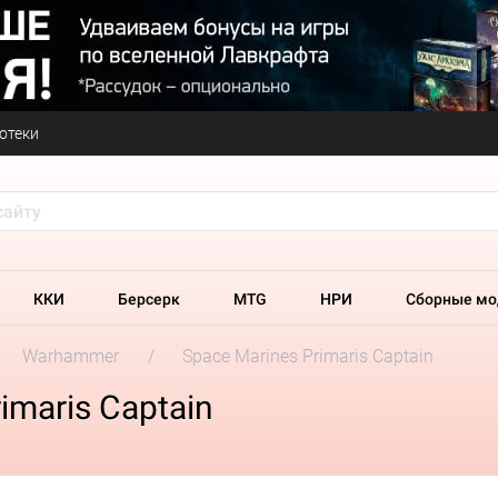
отеки
ККИ
Берсерк
MTG
НРИ
Сборные мо
Warhammer
Space Marines Primaris Captain
imaris Captain