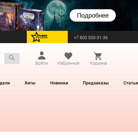
Подробнее
+7 800 500-31-36
перейти на Zvezda
Войти
Избранное
Корзина
дели
Хиты
Новинки
Предзаказы
Статьи