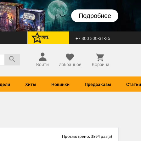
Подробнее
+7 800 500-31-36
перейти на Zvezda
Войти
Избранное
Корзина
дели
Хиты
Новинки
Предзаказы
Статьи
Просмотрено: 3594 раз(а)