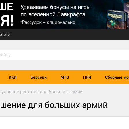
отеки
ККИ
Берсерк
MTG
НРИ
Сборные мо
 – удобное решение для больших армий
решение для больших армий