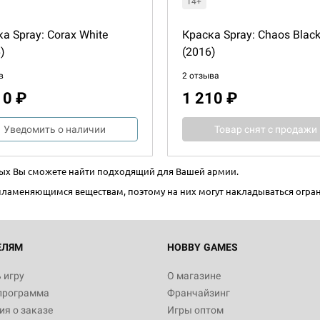
14+
а Spray: Corax White
Краска Spray: Chaos Blac
)
(2016)
в
2 отзыва
10 ₽
1 210 ₽
Уведомить о наличии
Товар снят с продажи
орых Вы сможете найти подходящий для Вашей армии.
спламеняющимся веществам, поэтому на них могут накладываться огран
ЕЛЯМ
HOBBY GAMES
 игру
О магазине
программа
Франчайзинг
я о заказе
Игры оптом