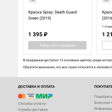
14+
14+
Краска Spray: Death Guard
Краск
Green (2019)
(2016
1 отзы
1 395 ₽
1 2
Товар снят с продажи
В предзаказе доступно 13 основных цветов, среди кот
Обратите внимание, что все спреи относятся к легково
ДОСТАВКА И ОПЛАТА
ПОКУПАТ
Подобрать
Бонусная 
Способы оплаты
Информаци
Службы доставки