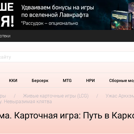
отеки
ККИ
Берсерк
MTG
НРИ
Сборные мо
гры
Живые карточные игры (LCG)
Ужас Аркхэм
зу. Невыразимая клятва
а. Карточная игра: Путь в Кар