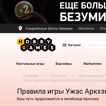
Соединённые Штаты Америки
Магазины
Игр
Каталог
Настольные игры
Варгеймы
Warhammer
Главная
Каталог
Настольные и
Ужас Аркхэма. Карточная игра: Путь в Карко
Правила игры Ужас Аркхэм
Ваш путь продолжается в лечебнице Аркхэма