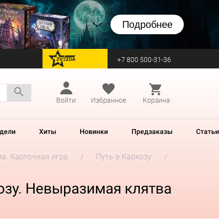
Подробнее
+7 800 500-31-36
перейти на Zvezda
Войти
Избранное
Корзина
дели
Хиты
Новинки
Предзаказы
Статьи
а. Карточная игра
Путь в Каркозу
козу. Невыразимая клятва