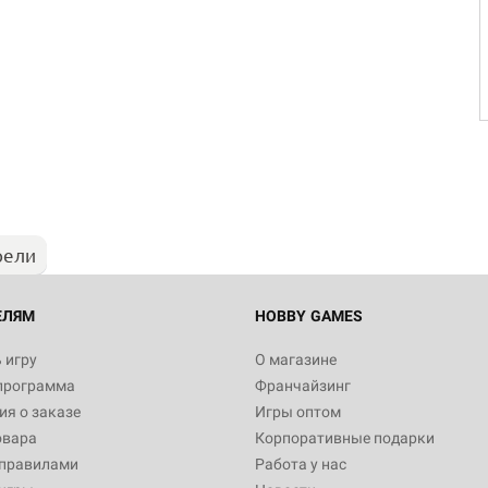
рели
ЕЛЯМ
HOBBY GAMES
 игру
О магазине
программа
Франчайзинг
я о заказе
Игры оптом
овара
Корпоративные подарки
 правилами
Работа у нас