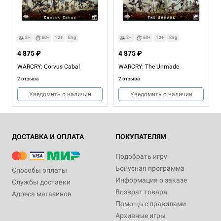
2+
60+
12+
Eng
2+
60+
12+
Eng
4 875 ₽
4 875 ₽
WARCRY: Corvus Cabal
WARCRY: The Unmade
2 отзыва
2 отзыва
Уведомить о наличии
Уведомить о наличии
ДОСТАВКА И ОПЛАТА
ПОКУПАТЕЛЯМ
Подобрать игру
Бонусная программа
Способы оплаты
Информация о заказе
Службы доставки
Возврат товара
Адреса магазинов
2+
60+
12+
Eng
2+
60+
12+
Eng
Помощь с правилами
3 915 ₽
7 875 ₽
Архивные игры