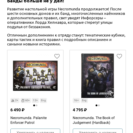
Банды больше не у дел!
Развитие настольной игры Necromunda продолжается! После
шести основных домов и их банд, многочисленных наёмников
и дополнительных правил, свет увидят Инфорсеры –
оперативники Лорда Хелмавра, которые стерегут улицы
подулья от беззакония.
Отличным дополнением к отряду станут: тематические кубики,
карты тактик и книга правил с подробным описанием и
самыми новыми историями.
2+
60+
12+
Eng
16+
Eng
6 490 ₽
4 795 ₽
Necromunda. Palanite
Necromunda. The Book of
Enforcer Patrol
Judgement (Hardback)
Уведомить о наличии
Уведомить о наличии