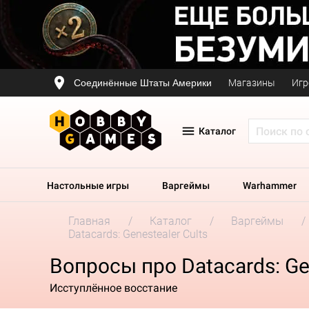
Соединённые Штаты Америки
Магазины
Игр
Каталог
Настольные игры
Варгеймы
Warhammer
Главная
Каталог
Варгеймы
Datacards: Genestealer Cults
Вопросы про Datacards: Gen
Исступлённое восстание