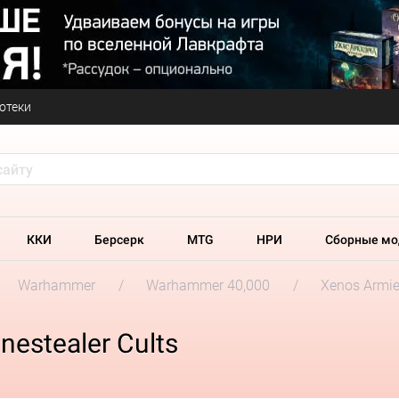
отеки
ККИ
Берсерк
MTG
НРИ
Сборные мо
Warhammer
Warhammer 40,000
Xenos Armi
estealer Cults