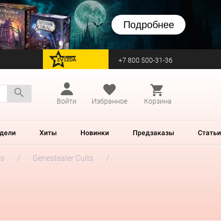
Подробнее
+7 800 500-31-36
перейти на Zvezda
Войти
Избранное
Корзина
дели
Хиты
Новинки
Предзаказы
Статьи
es
Genestealer Cults