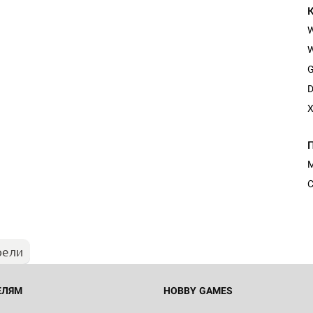
W
G
D
X
М
С
рели
ЕЛЯМ
HOBBY GAMES