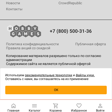
Новости
CrowdRepublic
Контакты
+7 (800) 500-31-36
Политика конфиденциальности
Публичная оферта
Правила акций со скидкой
Копирование материалов разрешено только по согласию
администрации
Содержимое сайта не является публичной офертой
На сайте Hobby Games применяются
рекомендательные
технологии
.
Используем
рекомендательные технологии
и
файлы куки.
Оставаясь с нами, вы соглашаетесь на их применение
Товар снят с продажи
OK
Главная
Каталог
Корзина
Избранное
Войти