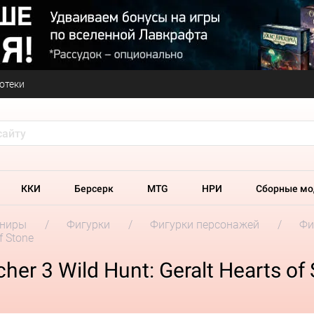
отеки
ККИ
Берсерк
MTG
НРИ
Сборные мо
ениры
Фигурки
Фигурки персонажей
Фи
f Stone
er 3 Wild Hunt: Geralt Hearts of