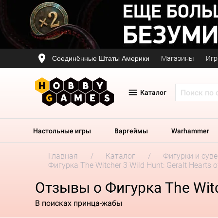
Соединённые Штаты Америки
Магазины
Игр
Каталог
Настольные игры
Варгеймы
Warhammer
Главная
Каталог
Фигурки и сув
Фигурка The Witcher 3 Wild Hunt: Geralt Hearts o
Отзывы о Фигурка The Witch
В поисках принца-жабы