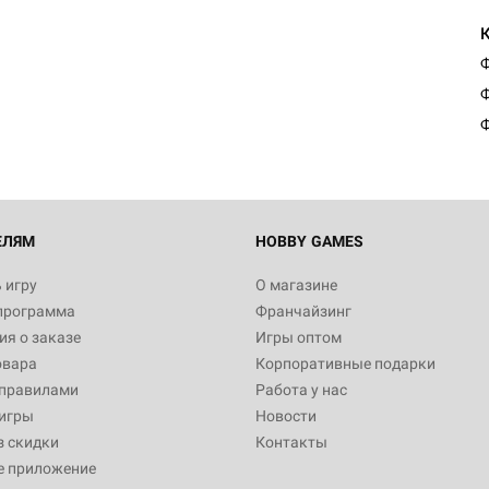
Ф
Ф
Ф
ЕЛЯМ
HOBBY GAMES
 игру
О магазине
программа
Франчайзинг
я о заказе
Игры оптом
овара
Корпоративные подарки
 правилами
Работа у нас
игры
Новости
з скидки
Контакты
е приложение