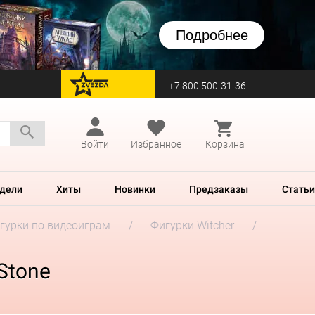
Подробнее
+7 800 500-31-36
перейти на Zvezda
Войти
Избранное
Корзина
дели
Хиты
Новинки
Предзаказы
Статьи
гурки по видеоиграм
Фигурки Witcher
 Stone