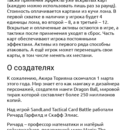
(каждую можно использовать лишь раз за раунд).
Стоимость оплачивается картами из кучи лома. В
первой схватке в наличии у игрока будет 4
единицы лома, во второй – 8, а в третьей – 12.
Вскрытые и оплаченные активы остаются в игре, а
тактики после применения уходят в сброс. Часть
карт обеспечивают игрока постоянными
эффектами. Активы из первого ряда способны
атаковать. А ещё игрок может перемещать свои
карты, в том числе менять их местами.
О создателях
К сожалению, Акира Торияма скончался 1 марта
этого года. Мир знает его как мангаку и дизайнера
персонажей, создателя манги Dragon Ball, мировой
тираж которой составляет более 250 миллионов
копий.
Над игрой SandLand Tactical Card Battle работали
Ричард Гарфилд и Скафф Элиас.
Ричард – профессор математики и матёрый
геймдизайнер, подаривший миру
Magic: The