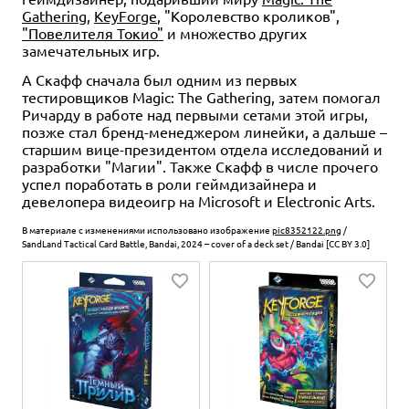
Gathering
,
KeyForge
, "Королевство кроликов",
"Повелителя Токио"
и множество других
замечательных игр.
А Скафф сначала был одним из первых
тестировщиков Magic: The Gathering, затем помогал
Ричарду в работе над первыми сетами этой игры,
позже стал бренд-менеджером линейки, а дальше –
старшим вице-президентом отдела исследований и
разработки "Магии". Также Скафф в числе прочего
успел поработать в роли геймдизайнера и
девелопера видеоигр на Microsoft и Electronic Arts.
В материале с изменениями использовано изображение
pic8352122.png
/
SandLand Tactical Card Battle, Bandai, 2024 – cover of a deck set / Bandai [CC BY 3.0]