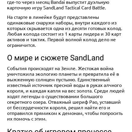
где-то через месяц Bandai выпустит дуэльную
карточную игру SandLand Tactical Card Battle.
На старте в линейке будут представлены
одинаковые снаружи наборы, внутри каждого из
которых скрывается одна из десяти готовых колод.
Любая колода состоит из 1 карты лидера и 30 карт
активов и тактик. Первой волной колод дело не
ограничится.
О мире и сюжете SandLand
События происходят на Земле. Жестокая война
уничтожила экологию планеты и превратила её в
выжженную солнцем пустыню. Единственный
известный источник пресной воды в руках алчного
короля, и каждая капля на вес золота. Среди людей
ходят легенды о существовании большого
секретного озера. Отважный шериф Рао, уставший
от бессердечности короля, решил найти его и
отправился прямиком к демонам, чтобы попросить
их помочь с этим.
Кратко об игровом процессе