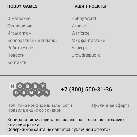
Уведомить о наличии
Уведомить о наличии
Уведомить о наличии
Купить
Купить
Уведомить о наличии
Купить
Уведомить о наличии
2 отзыва
HOBBY GAMES
НАШИ ПРОЕКТЫ
Уведомить о наличии
Купить
Купить
О магазине
Hobby World
Франчайзинг
Игрокон
Игры оптом
Warforge
Корпоративные подарки
Мир фантастики
Работа у нас
Берсерк
Новости
CrowdRepublic
Контакты
+7 (800) 500-31-36
Политика конфиденциальности
Публичная оферта
Правила акций со скидкой
Копирование материалов разрешено только по согласию
администрации
Содержимое сайта не является публичной офертой