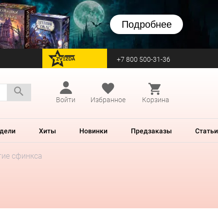
Подробнее
+7 800 500-31-36
перейти на Zvezda
Войти
Избранное
Корзина
дели
Хиты
Новинки
Предзаказы
Статьи
тие сфинкса