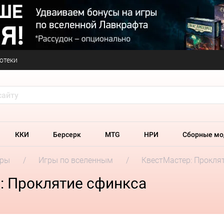
отеки
ККИ
Берсерк
MTG
НРИ
Сборные мо
гры
Игры по вселенным
КвестМастер: Прокля
: Проклятие сфинкса