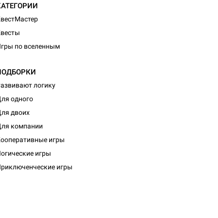
КАТЕГОРИИ
вестМастер
Квесты
гры по вселенным
ПОДБОРКИ
азвивают логику
ля одного
ля двоих
ля компании
ооперативные игры
d Журнал
огические игры
к: Братья
риключенческие игры
d Звёздные