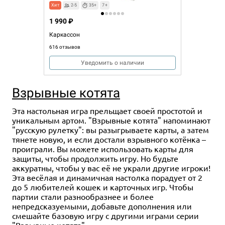
Хит
2-5
35+
7+
1 990 ₽
Каркассон
616 отзывов
Уведомить о наличии
Взрывные котята
Эта настольная игра прельщает своей простотой и
уникальным артом. "Взрывные котята" напоминают
"русскую рулетку": вы разыгрываете карты, а затем
тянете новую, и если достали взрывного котёнка –
проиграли. Вы можете использовать карты для
защиты, чтобы продолжить игру. Но будьте
аккуратны, чтобы у вас её не украли другие игроки!
Эта весёлая и динамичная настолка порадует от 2
до 5 любителей кошек и карточных игр. Чтобы
партии стали разнообразнее и более
непредсказуемыми, добавьте дополнения или
смешайте базовую игру с другими играми серии
"
Взрывные котята
".