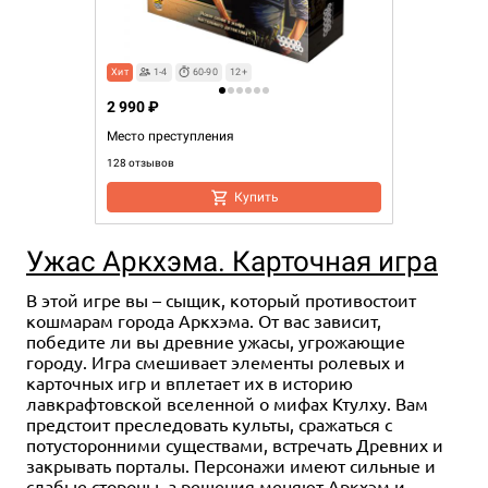
Хит
1-4
60-90
12+
2 990 ₽
Место преступления
128 отзывов
Купить
Ужас Аркхэма. Карточная игра
В этой игре вы – сыщик, который противостоит
кошмарам города Аркхэма. От вас зависит,
победите ли вы древние ужасы, угрожающие
городу. Игра смешивает элементы ролевых и
карточных игр и вплетает их в историю
лавкрафтовской вселенной о мифах Ктулху. Вам
предстоит преследовать культы, сражаться с
потусторонними существами, встречать Древних и
закрывать порталы. Персонажи имеют сильные и
слабые стороны, а решения меняют Аркхэм и