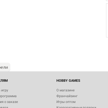
рели
ЕЛЯМ
HOBBY GAMES
 игру
О магазине
программа
Франчайзинг
я о заказе
Игры оптом
овара
Корпоративные подарки