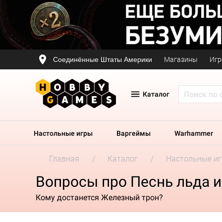
Соединённые Штаты Америки
Магазины
Игр
Каталог
Настольные игры
Варгеймы
Warhammer
Главная
Каталог
Настольные и
Вопросы про Песнь льда и
Кому достанется Железный трон?