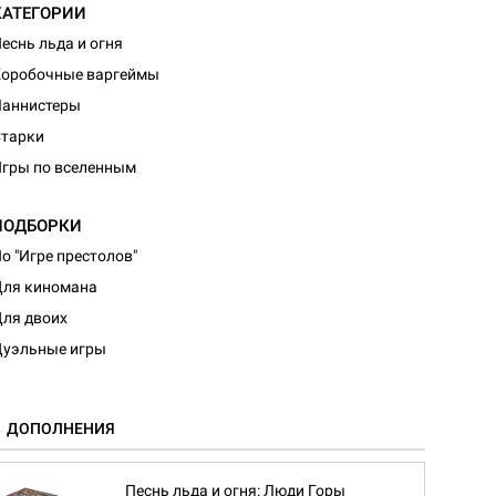
КАТЕГОРИИ
еснь льда и огня
оробочные варгеймы
Ланнистеры
тарки
гры по вселенным
ПОДБОРКИ
о "Игре престолов"
ля киномана
ля двоих
уэльные игры
ДОПОЛНЕНИЯ
Песнь льда и огня: Люди Горы