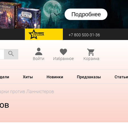
Подробнее
+7 800 500-31-36
перейти на Zvezda
Войти
Избранное
Корзина
дели
Хиты
Новинки
Предзаказы
Статьи
тарки против Ланнистеров
ров