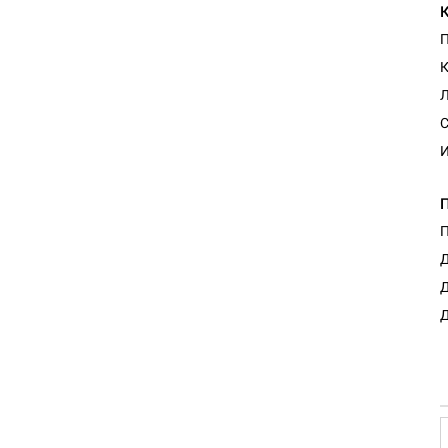
П
К
С
И
П
Д
Д
Д