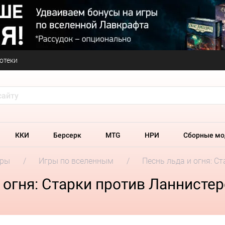
отеки
ККИ
Берсерк
MTG
НРИ
Сборные мо
гры
Игры по вселенным
Песнь льда и огня: С
 огня: Старки против Ланнисте