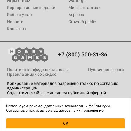
Игры оптом
Warforge
Корпоративные подарки
Мир фантастики
Работа у нас
Берсерк
Новости
CrowdRepublic
Контакты
+7 (800) 500-31-36
Политика конфиденциальности
Публичная оферта
Правила акций со скидкой
Копирование материалов разрешено только по согласию
администрации
Содержимое сайта не является публичной офертой
На сайте Hobby Games применяются
рекомендательные
технологии
.
Используем
рекомендательные технологии
и
файлы куки.
Оставаясь с нами, вы соглашаетесь на их применение
OK