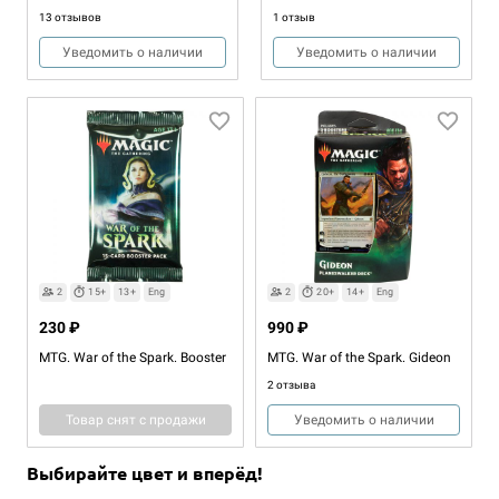
13 отзывов
1 отзыв
Уведомить о наличии
Уведомить о наличии
2
15+
13+
Eng
2
20+
14+
Eng
230 ₽
990 ₽
MTG. War of the Spark. Booster
MTG. War of the Spark. Gideon
2 отзыва
Товар снят с продажи
Уведомить о наличии
Выбирайте цвет и вперёд!