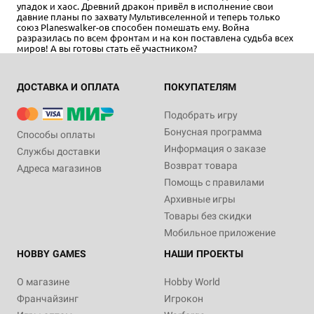
упадок и хаос. Древний дракон привёл в исполнение свои
давние планы по захвату Мультивселенной и теперь только
союз Planeswalker-ов способен помешать ему. Война
разразилась по всем фронтам и на кон поставлена судьба всех
миров! А вы готовы стать её участником?
ДОСТАВКА И ОПЛАТА
ПОКУПАТЕЛЯМ
2+
15+
14+
Eng
2+
15+
14+
Eng
475 ₽
395 ₽
Подобрать игру
Бонусная программа
MTG. War of the Spark. Red
MTG. War of the Spark. White
Способы оплаты
Theme Booster
Theme Booster
Информация о заказе
Службы доставки
1 отзыв
Возврат товара
Адреса магазинов
Уведомить о наличии
Помощь с правилами
Уведомить о наличии
Архивные игры
Товары без скидки
Мобильное приложение
HOBBY GAMES
НАШИ ПРОЕКТЫ
О магазине
Hobby World
Франчайзинг
Игрокон