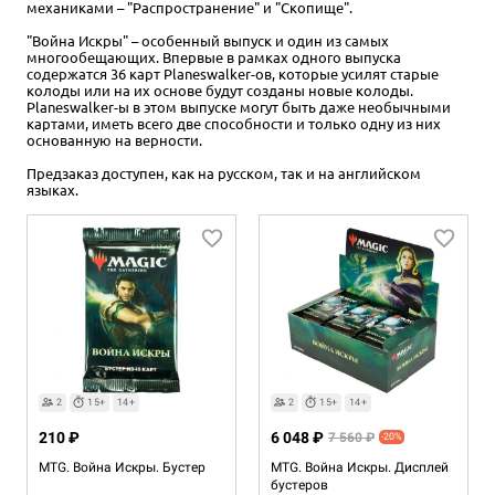
механиками – "Распространение" и "Скопище".
"Война Искры" – особенный выпуск и один из самых
многообещающих. Впервые в рамках одного выпуска
содержатся 36 карт Planeswalker-ов, которые усилят старые
колоды или на их основе будут созданы новые колоды.
Planeswalker-ы в этом выпуске могут быть даже необычными
картами, иметь всего две способности и только одну из них
основанную на верности.
Предзаказ доступен, как на русском, так и на английском
языках.
2
15+
14+
2
15+
14+
210 ₽
6 048 ₽
7 560 ₽
-20%
MTG. Война Искры. Бустер
MTG. Война Искры. Дисплей
бустеров