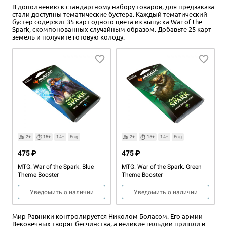
В дополнению к стандартному набору товаров, для предзаказа
стали доступны тематические бустера. Каждый тематический
бустер содержит 35 карт одного цвета из выпуска War of the
Spark, скомпонованных случайным образом. Добавьте 25 карт
земель и получите готовую колоду.
2
20+
14+
Eng
990 ₽
MTG. War of the Spark. Jace
1 отзыв
Уведомить о наличии
2+
15+
14+
Eng
2+
15+
14+
Eng
475 ₽
475 ₽
MTG. War of the Spark. Blue
MTG. War of the Spark. Green
Theme Booster
Theme Booster
Уведомить о наличии
Уведомить о наличии
Мир Равники контролируется Николом Боласом. Его армии
Вековечных творят бесчинства, а великие гильдии пришли в